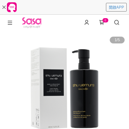
開啟APP
0
1
/
5