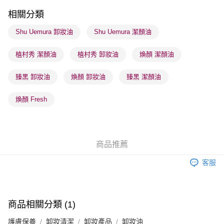
順豐站及營業點 - 確認發貨後1-3個工作天送達
相關分類
每筆HK$65.00，滿HK$300.00或以上免運費
Shu Uemura 卸妝油
Shu Uemura 潔顏油
確認發貨後1-3 工作天送達，訂單將隨機分配至SF順豐速運或京東
植村秀 潔顏油
植村秀 卸妝油
煥顏 潔顏油
物流公司進行物流配送
每筆HK$65.00，滿HK$300.00或以上免運費
臻黑 卸妝油
煥顏 卸妝油
臻黑 潔顏油
(香港門市) 只顯示可選門市。確認發貨後2-5個工作天到店，3天內
取。逾期會取消訂單，並不會安排重寄
煥顏 Fresh
每筆HK$20.00，滿HK$100.00或以上免運費
(澳門門市) 只顯示可選門市。確認發貨後2-5個工作天到店，3天內
取。逾期會取消訂單，並不會安排重寄
商品推薦
每筆HK$20.00，滿HK$100.00或以上免運費
客服
澳門地區配送 - 確認發貨後1-4個工作天送達
運費表
商品相關分類 (1)
護膚保養
卸妝清潔
卸妝產品
卸妝油