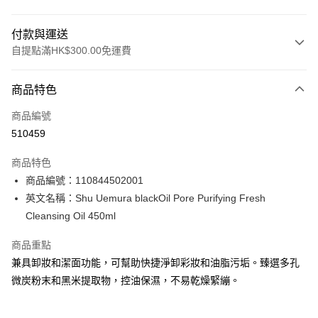
付款與運送
自提點滿HK$300.00免運費
付款方式
商品特色
信用卡
商品編號
Apple Pay
510459
AlipayHK
商品特色
PayMe
商品編號：110844502001
英文名稱：Shu Uemura blackOil Pore Purifying Fresh
WeChat Pay
Cleansing Oil 450ml
BoC Pay
商品重點
兼具卸妝和潔面功能，可幫助快捷淨卸彩妝和油脂污垢。臻選多孔
送貨方式
微炭粉末和黑米提取物，控油保濕，不易乾燥緊繃。
順豐自助櫃 - 確認發貨後1-3個工作天送達
每筆HK$65.00，滿HK$300.00或以上免運費