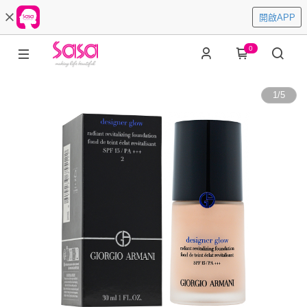
開啟APP
0
1
/
5