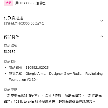
滿HK$300.00加購區
活動
付款與運送
自提點滿HK$300.00免運費
付款方式
商品特色
信用卡
商品編號
Apple Pay
510159
AlipayHK
商品特色
PayMe
商品編號：110592102025
英文名稱：Giorgio Armani Designer Glow Radiant Revitalizing
WeChat Pay
Foundation #2 30ml
BoC Pay
商品重點
「新雙重光感精油配方」，協同「普魯士藍珠光微粒、「新珍珠光
送貨方式
微粒」和Silk-to-skin 絲滑貼膚科技，輕鬆締造透亮光感底妝。
順豐自助櫃 - 確認發貨後1-3個工作天送達