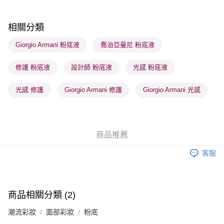
每筆HK$65.00，滿HK$300.00或以上免運費
順豐站及營業點 - 確認發貨後1-3個工作天送達
相關分類
每筆HK$65.00，滿HK$300.00或以上免運費
Giorgio Armani 粉底液
喬治亞曼尼 粉底液
確認發貨後1-3 工作天送達，訂單將隨機分配至SF順豐速運或京東
修護 粉底液
設計師 粉底液
光感 粉底液
物流公司進行物流配送
每筆HK$65.00，滿HK$300.00或以上免運費
光感 修護
Giorgio Armani 修護
Giorgio Armani 光感
(香港門市) 只顯示可選門市。確認發貨後2-5個工作天到店，3天內
取。逾期會取消訂單，並不會安排重寄
每筆HK$20.00，滿HK$100.00或以上免運費
商品推薦
(澳門門市) 只顯示可選門市。確認發貨後2-5個工作天到店，3天內
客服
取。逾期會取消訂單，並不會安排重寄
每筆HK$20.00，滿HK$100.00或以上免運費
澳門地區配送 - 確認發貨後1-4個工作天送達
運費表
商品相關分類 (2)
潮流彩妝
面部彩妝
粉底