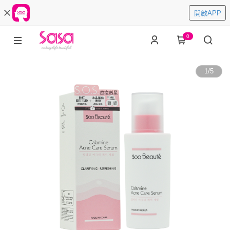
開啟APP
0
1
/
5