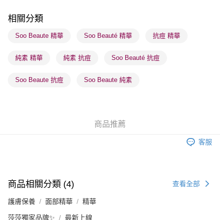
每筆HK$65.00，滿HK$300.00或以上免運費
相關分類
順豐站及營業點 - 確認發貨後1-3個工作天送達
Soo Beaute 精華
Soo Beauté 精華
抗痘 精華
每筆HK$65.00，滿HK$300.00或以上免運費
純素 精華
純素 抗痘
Soo Beauté 抗痘
確認發貨後1-3 工作天送達，訂單將隨機分配至SF順豐速運或京東
物流公司進行物流配送
Soo Beaute 抗痘
Soo Beaute 純素
每筆HK$65.00，滿HK$300.00或以上免運費
(香港門市) 只顯示可選門市。確認發貨後2-5個工作天到店，3天內
取。逾期會取消訂單，並不會安排重寄
商品推薦
每筆HK$20.00，滿HK$100.00或以上免運費
客服
(澳門門市) 只顯示可選門市。確認發貨後2-5個工作天到店，3天內
取。逾期會取消訂單，並不會安排重寄
每筆HK$20.00，滿HK$100.00或以上免運費
商品相關分類 (4)
查看全部
澳門地區配送 - 確認發貨後1-4個工作天送達
運費表
護膚保養
面部精華
精華
莎莎獨家品牌✨
最新上線