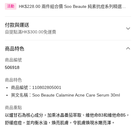
HK$228.00 兩件組合價 Soo Beaute 純素抗痘系列精選產
活動
品
付款與運送
自提點滿HK$300.00免運費
付款方式
商品特色
信用卡
商品編號
Apple Pay
506918
AlipayHK
商品特色
PayMe
商品編號：110802805001
英文名稱：Soo Beaute Calamine Acne Care Serum 30ml
WeChat Pay
商品重點
BoC Pay
以爐甘石為核心成分，加乘冰晶番茄萃取、維他命B3和維他命B5，
舒緩痘痘，並均衡水油，煥亮肌膚，令肌膚煥現水嫩亮澤。
送貨方式
順豐自助櫃 - 確認發貨後1-3個工作天送達