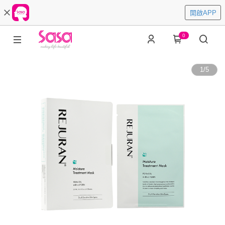
開啟APP
0
1
/
5