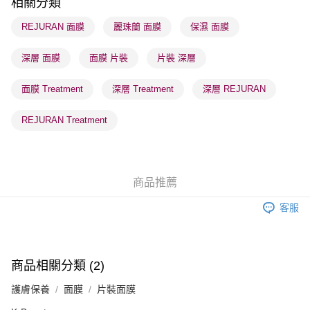
相關分類
順豐站及營業點 - 確認發貨後1-3個工作天送達
REJURAN 面膜
麗珠蘭 面膜
保濕 面膜
每筆HK$65.00，滿HK$300.00或以上免運費
深層 面膜
面膜 片裝
片裝 深層
確認發貨後1-3 工作天送達，訂單將隨機分配至SF順豐速運或京東
物流公司進行物流配送
面膜 Treatment
深層 Treatment
深層 REJURAN
每筆HK$65.00，滿HK$300.00或以上免運費
(香港門市) 只顯示可選門市。確認發貨後2-5個工作天到店，3天內
REJURAN Treatment
取。逾期會取消訂單，並不會安排重寄
每筆HK$20.00，滿HK$100.00或以上免運費
(澳門門市) 只顯示可選門市。確認發貨後2-5個工作天到店，3天內
商品推薦
取。逾期會取消訂單，並不會安排重寄
客服
每筆HK$20.00，滿HK$100.00或以上免運費
澳門地區配送 - 確認發貨後1-4個工作天送達
運費表
商品相關分類 (2)
護膚保養
面膜
片裝面膜