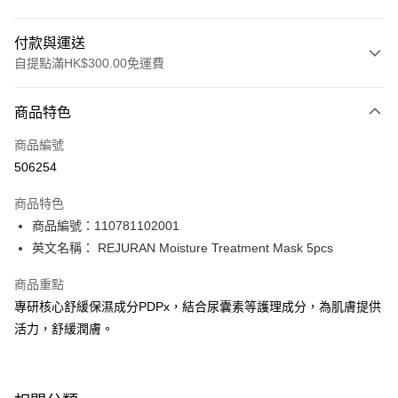
付款與運送
自提點滿HK$300.00免運費
付款方式
商品特色
信用卡
商品編號
Apple Pay
506254
AlipayHK
商品特色
PayMe
商品編號：110781102001
英文名稱： REJURAN Moisture Treatment Mask 5pcs
WeChat Pay
商品重點
BoC Pay
專研核心舒緩保濕成分PDPx，結合尿囊素等護理成分，為肌膚提供
活力，舒緩潤膚。
送貨方式
順豐自助櫃 - 確認發貨後1-3個工作天送達
每筆HK$65.00，滿HK$300.00或以上免運費