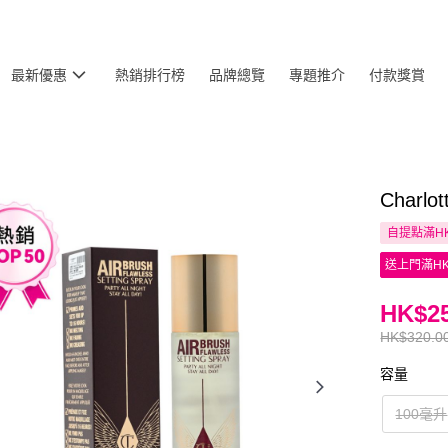
最新優惠
熱銷排行榜
品牌總覽
專題推介
付款獎賞
Charl
自提點滿HK
送上門滿HK
HK$25
HK$320.0
容量
100毫升