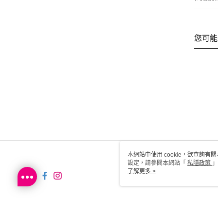
您可能
本網站中使用 cookie，欲查詢有關
設定，請參閱本網站「
私隱政策
」
用 cookie。
了解更多 >