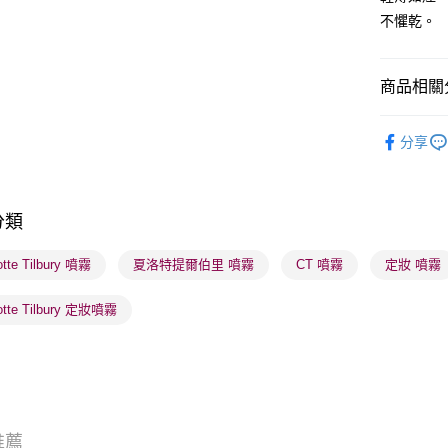
不懼乾。
送貨方式
商品相關分
順豐自助櫃
潮流彩妝
每筆HK$6
分享
順豐站及營
每筆HK$6
分類
確認發貨後
物流公司
otte Tilbury 噴霧
夏洛特提爾伯里 噴霧
CT 噴霧
定妝 噴霧
每筆HK$6
lotte Tilbury 定妝噴霧
(香港門市
取。逾期
每筆HK$2
(澳門門市
取。逾期
推薦