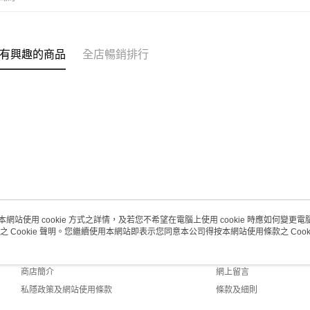
每筆HK$2
有興趣的商品
全店暢銷排行
本網站使用 cookie 方式之詳情，及若您不希望在電腦上使用 cookie 時應如何變更電腦的
之 Cookie 聲明。您繼續使用本網站即表示您同意本公司得按本網站使用條款之 Cooki
關於我們
客戶服務
品牌故事
購物說明
商店簡介
網上留言
私隱政策及網站使用條款
條款及細則
聯絡我們