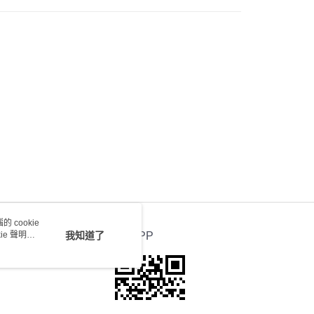
0.00，滿HK$100.00或以上免運費
 cookie
e 聲明使
我知道了
官方APP