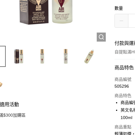
數量
付款與運
自提點滿HK
付款方式
商品特色
信用卡
商品編號
505296
Apple Pay
商品特色
AlipayHK
商品編號 
適用活動
英文名稱：C
PayMe
滿$300加購區
100ml
WeChat P
商品重點
輕薄如煙
BoC Pay