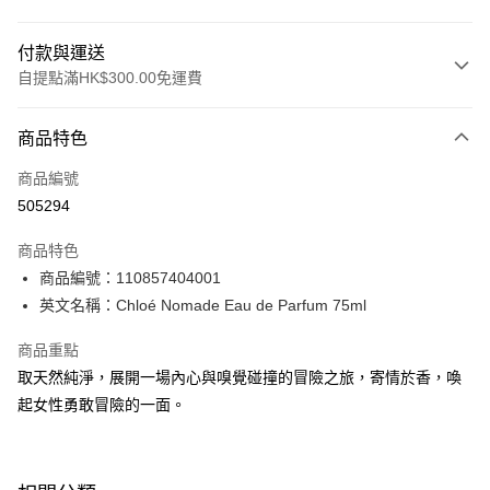
付款與運送
自提點滿HK$300.00免運費
付款方式
商品特色
信用卡
商品編號
Apple Pay
505294
AlipayHK
商品特色
PayMe
商品編號：110857404001
英文名稱：Chloé Nomade Eau de Parfum 75ml
WeChat Pay
商品重點
BoC Pay
取天然純淨，展開一場內心與嗅覺碰撞的冒險之旅，寄情於香，喚
起女性勇敢冒險的一面。
送貨方式
順豐自助櫃 - 確認發貨後1-3個工作天送達
每筆HK$65.00，滿HK$300.00或以上免運費