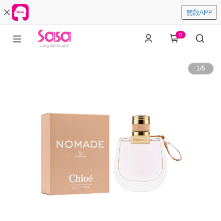
開啟APP
0
1
/
5