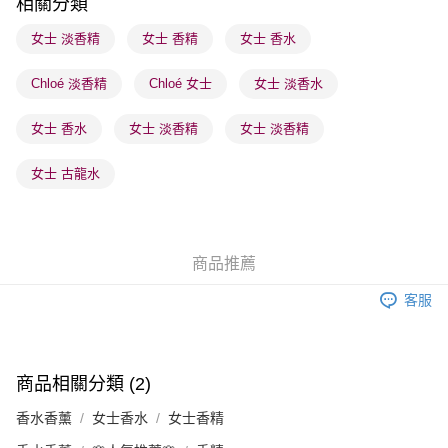
相關分類
順豐站及營業點 - 確認發貨後1-3個工作天送達
女士 淡香精
女士 香精
女士 香水
每筆HK$65.00，滿HK$300.00或以上免運費
Chloé 淡香精
Chloé 女士
女士 淡香水
確認發貨後1-3 工作天送達，訂單將隨機分配至SF順豐速運或京東
物流公司進行物流配送
女士 香水
女士 淡香精
女士 淡香精
每筆HK$65.00，滿HK$300.00或以上免運費
(香港門市) 只顯示可選門市。確認發貨後2-5個工作天到店，3天內
女士 古龍水
取。逾期會取消訂單，並不會安排重寄
每筆HK$20.00，滿HK$100.00或以上免運費
(澳門門市) 只顯示可選門市。確認發貨後2-5個工作天到店，3天內
商品推薦
取。逾期會取消訂單，並不會安排重寄
客服
每筆HK$20.00，滿HK$100.00或以上免運費
商品相關分類 (2)
香水香薰
女士香水
女士香精