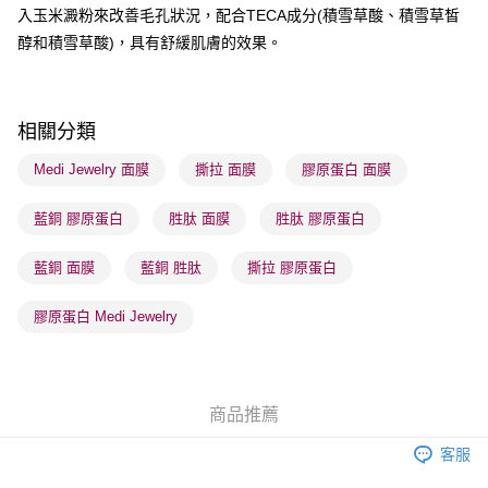
順豐站及營業點 - 確認發貨後1-3個工作天送達
入玉米澱粉來改善毛孔狀況，配合TECA成分(積雪草酸、積雪草皙
醇和積雪草酸)，具有舒緩肌膚的效果。
每筆HK$65.00，滿HK$300.00或以上免運費
確認發貨後1-3 工作天送達，訂單將隨機分配至SF順豐速運或京東
物流公司進行物流配送
相關分類
每筆HK$65.00，滿HK$300.00或以上免運費
Medi Jewelry 面膜
撕拉 面膜
膠原蛋白 面膜
(香港門市) 只顯示可選門市。確認發貨後2-5個工作天到店，3天內
取。逾期會取消訂單，並不會安排重寄
藍銅 膠原蛋白
胜肽 面膜
胜肽 膠原蛋白
每筆HK$20.00，滿HK$100.00或以上免運費
藍銅 面膜
藍銅 胜肽
撕拉 膠原蛋白
(澳門門市) 只顯示可選門市。確認發貨後2-5個工作天到店，3天內
取。逾期會取消訂單，並不會安排重寄
膠原蛋白 Medi Jewelry
每筆HK$20.00，滿HK$100.00或以上免運費
澳門地區配送 - 確認發貨後1-4個工作天送達
運費表
商品推薦
客服