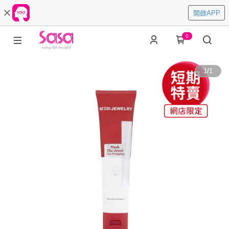
開啟APP
0
1
/
1