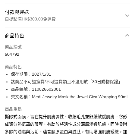
付款與運送
自提點滿HK$300.00免運費
付款方式
商品特色
信用卡
商品編號
Apple Pay
504792
AlipayHK
商品特色
PayMe
保存期限：2027/1/31
該商品不可退換貨/不可退貨類且不適用於「30日購物保證」
WeChat Pay
商品編號：110826602001
BoC Pay
英文名稱：Medi Jewelry Mask the Jewel Cica Wrapping 90ml
商品重點
送貨方式
撕除式面膜，旨在提升肌膚彈性、收細毛孔並舒緩敏感肌膚。它形
順豐自助櫃 - 確認發貨後1-3個工作天送達
成類似熱氣罩的薄膜，有助於將活性成分深層滲透肌膚，同時吸附
每筆HK$65.00，滿HK$300.00或以上免運費
多餘的油脂與污垢。蘊含膠原蛋白與胜肽，有助增強肌膚緊緻，加