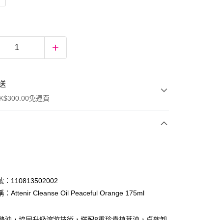
送
$300.00免運費
：110813502002
ttenir Cleanse Oil Peaceful Orange 175ml
ay
氣墊油，協同升級溶妝技術，搭配8重珍貴植萃油，卓效卸