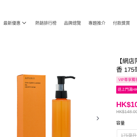
最新優惠
熱銷排行榜
品牌總覽
專題推介
付款獎賞
【網店限
香 17
VIP尊享
獨
送上門滿HK
HK$10
HK$148.0
容量
175毫升