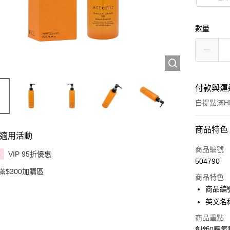
數量
付款與運
自提點滿HK
付款方式
商品特色
適用活動
信用卡
商品編號
VIP 95折優惠
享
504790
Apple Pay
滿$300加購區
商品特色
AlipayHK
商品編號
英文名稱：A
PayMe
商品重點
WeChat P
創新0壓