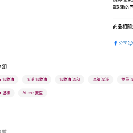
載彩妝的
BoC Pay
商品相關分
送貨方式
順豐自助櫃
護膚保養
分享
每筆HK$6
網店限定
順豐站及營
本月人氣
每筆HK$6
分類
確認發貨後
nir 卸妝油
潔淨 卸妝油
卸妝油 溫和
溫和 潔淨
雙重 
物流公司
每筆HK$6
nir 溫和
Attenir 雙重
(香港門市
取。逾期
每筆HK$2
(澳門門市
推薦