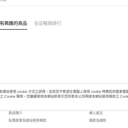
取。逾期
每筆HK$2
澳門地區配
有興趣的商品
全店暢銷排行
本網站使用 cookie 方式之詳情，及若您不希望在電腦上使用 cookie 時應如何變更電腦的
之 Cookie 聲明。您繼續使用本網站即表示您同意本公司得按本網站使用條款之 Cooki
關於我們
客戶服務
品牌故事
購物說明
商店簡介
網上留言
私隱政策及網站使用條款
條款及細則