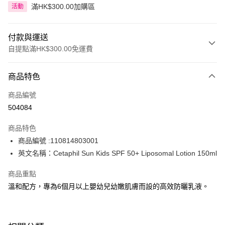
滿HK$300.00加購區
活動
付款與運送
自提點滿HK$300.00免運費
付款方式
商品特色
信用卡
商品編號
Apple Pay
504084
AlipayHK
商品特色
PayMe
商品編號 :110814803001
英文名稱：Cetaphil Sun Kids SPF 50+ Liposomal Lotion 150ml
WeChat Pay
商品重點
BoC Pay
溫和配方，專為6個月以上嬰幼兒幼嫩肌膚而設的高效防曬乳液。
送貨方式
順豐自助櫃 - 確認發貨後1-3個工作天送達