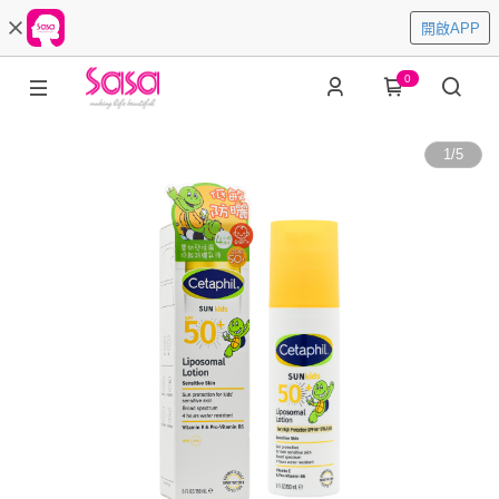
開啟APP
0
1
/
5