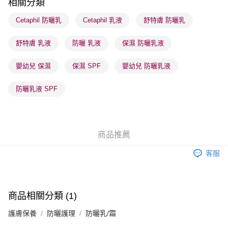
相關分類
每筆HK$65.00，滿HK$300.00或以上免運費
Cetaphil 防曬乳
Cetaphil 乳液
舒特膚 防曬乳
順豐站及營業點 - 確認發貨後1-3個工作天送達
每筆HK$65.00，滿HK$300.00或以上免運費
舒特膚 乳液
防曬 乳液
保濕 防曬乳液
確認發貨後1-3 工作天送達，訂單將隨機分配至SF順豐速運或京東
嬰幼兒 保濕
保濕 SPF
嬰幼兒 防曬乳液
物流公司進行物流配送
每筆HK$65.00，滿HK$300.00或以上免運費
防曬乳液 SPF
(香港門市) 只顯示可選門市。確認發貨後2-5個工作天到店，3天內
取。逾期會取消訂單，並不會安排重寄
每筆HK$20.00，滿HK$100.00或以上免運費
商品推薦
(澳門門市) 只顯示可選門市。確認發貨後2-5個工作天到店，3天內
客服
取。逾期會取消訂單，並不會安排重寄
每筆HK$20.00，滿HK$100.00或以上免運費
澳門地區配送 - 確認發貨後1-4個工作天送達
運費表
商品相關分類 (1)
護膚保養
防曬護理
防曬乳/霜