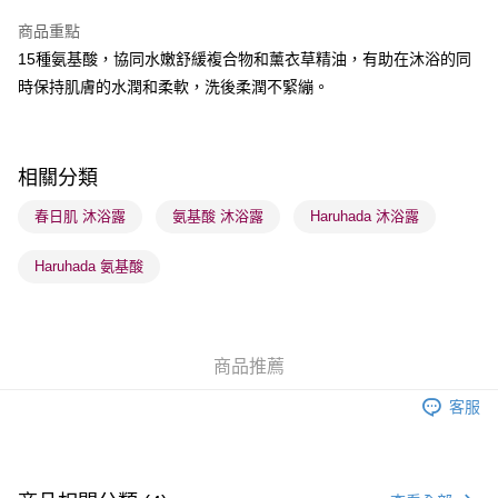
商品重點
BoC Pay
15種氨基酸，協同水嫩舒緩複合物和薰衣草精油，有助在沐浴的同
時保持肌膚的水潤和柔軟，洗後柔潤不緊繃。
送貨方式
順豐自助櫃 - 確認發貨後1-3個工作天送達
每筆HK$65.00，滿HK$300.00或以上免運費
相關分類
順豐站及營業點 - 確認發貨後1-3個工作天送達
春日肌 沐浴露
氨基酸 沐浴露
Haruhada 沐浴露
每筆HK$65.00，滿HK$300.00或以上免運費
Haruhada 氨基酸
確認發貨後1-3 工作天送達，訂單將隨機分配至SF順豐速運或京東
物流公司進行物流配送
每筆HK$65.00，滿HK$300.00或以上免運費
商品推薦
(香港門市) 只顯示可選門市。確認發貨後2-5個工作天到店，3天內
取。逾期會取消訂單，並不會安排重寄
客服
每筆HK$20.00，滿HK$100.00或以上免運費
(澳門門市) 只顯示可選門市。確認發貨後2-5個工作天到店，3天內
取。逾期會取消訂單，並不會安排重寄