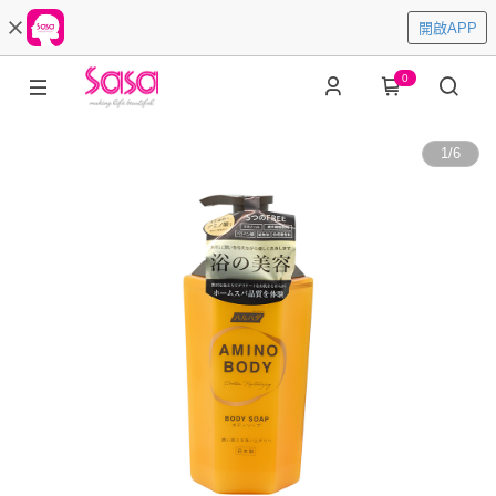
開啟APP
0
1
/
6