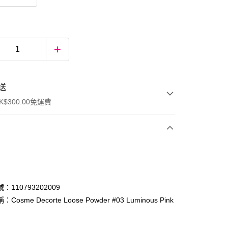
送
$300.00免運費
：110793202009
Cosme Decorte Loose Powder #03 Luminous Pink
ay