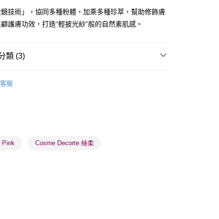
棱鏡技術」，協同多種粉體，加乘多種珍萃，幫助修飾膚
顧護膚功效，打造“輕披光紗”般的自然素肌感。
類 (3)
 - 確認發貨後1-3個工作天送達
面部彩妝
散粉/粉餅
5.00，滿HK$300.00或以上免運費
客服
業點 - 確認發貨後1-3個工作天送達
5.00，滿HK$300.00或以上免運費
推薦
女神必備 迷人彩妝
1-3 工作天送達，訂單將隨機分配至SF順豐速運或京東
進行物流配送
Pink
Cosme Decorte 絲柔
5.00，滿HK$300.00或以上免運費
) 只顯示可選門市。確認發貨後2-5個工作天到店，3天內
會取消訂單，並不會安排重寄
0.00，滿HK$100.00或以上免運費
) 只顯示可選門市。確認發貨後2-5個工作天到店，3天內