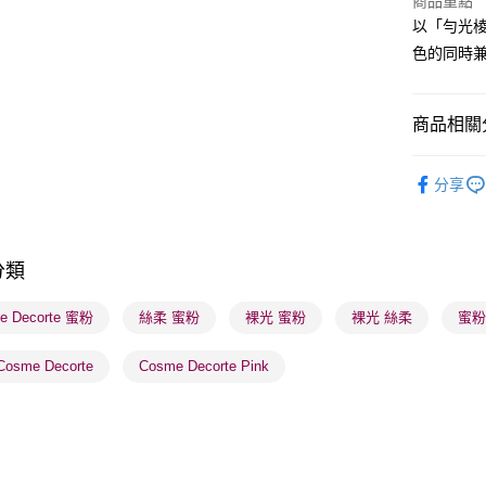
商品重點
以「勻光
BoC Pay
色的同時兼
送貨方式
商品相關分
順豐自助櫃
潮流彩妝
每筆HK$6
分享
網店限定
順豐站及營
每筆HK$6
本月人氣
分類
確認發貨後
物流公司
e Decorte 蜜粉
絲柔 蜜粉
裸光 蜜粉
裸光 絲柔
蜜粉 
每筆HK$6
osme Decorte
Cosme Decorte Pink
(香港門市
取。逾期
每筆HK$2
(澳門門市