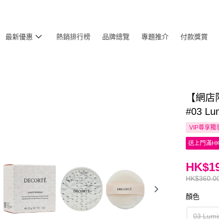
最新優惠
熱銷排行榜
品牌總覽
專題推介
付款獎賞
【網店限
#03 Lu
VIP尊享
獨
送上門滿HK
HK$19
HK$360.0
顏色
03 Lumi