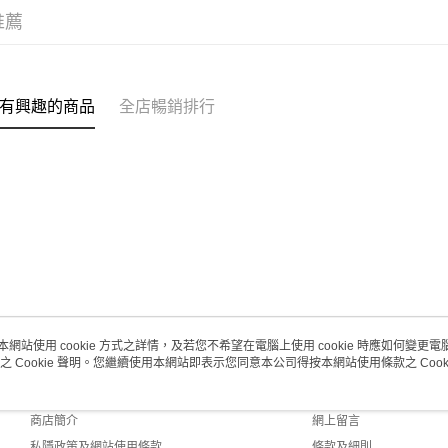
取。逾期
推薦
每筆HK$2
澳門地區配
有興趣的商品
全店暢銷排行
本網站使用 cookie 方式之詳情，及若您不希望在電腦上使用 cookie 時應如何變更電腦的
之 Cookie 聲明。您繼續使用本網站即表示您同意本公司得按本網站使用條款之 Cooki
關於我們
客戶服務
品牌故事
購物說明
商店簡介
網上留言
私隱政策及網站使用條款
條款及細則