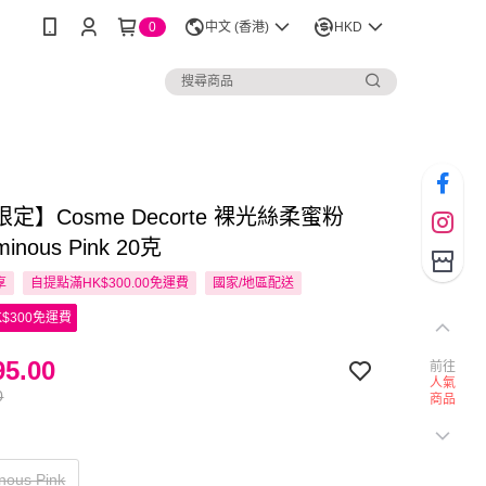
0
中文 (香港)
HKD
定】Cosme Decorte 裸光絲柔蜜粉
minous Pink 20克
享
自提點滿HK$300.00免運費
國家/地區配送
$300免運費
5.00
前往
人氣
0
商品
nous Pink