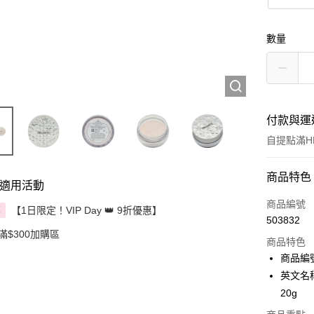
數量
付款與運
自提點滿HK
付款方式
商品特色
適用活動
信用卡
商品編號
【1日限定！VIP Day 👑 9折優惠】
享
503832
Apple Pay
滿$300加購區
商品特色
AlipayHK
商品編號
英文名稱：
PayMe
20g
WeChat P