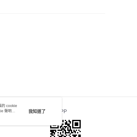
會取消訂單，並不會安排重寄
0.00，滿HK$100.00或以上免運費
送 - 確認發貨後1-4個工作天送達
運費表
 cookie
e 聲明使
我知道了
官方APP