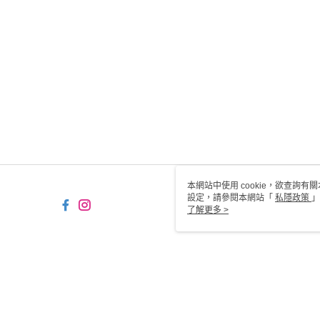
本網站中使用 cookie，欲查詢有關
設定，請參閱本網站「
私隱政策
」
用 cookie。
了解更多 >