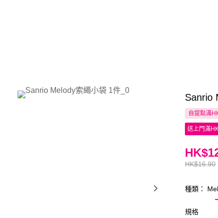
Sanri
自提點滿HK
送上門滿HK
HK$12
HK$16.90
種類： Mel
規格