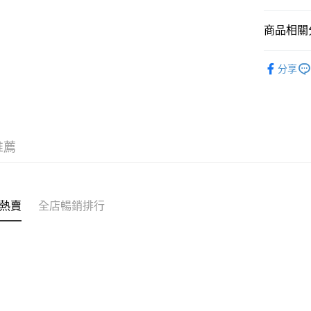
WeChat P
商品相關分
BoC Pay
儀器工具
分享
人氣IP聯
送貨方式
順豐自助櫃
每筆HK$6
推薦
順豐站及營
每筆HK$6
確認發貨後
熱賣
全店暢銷排行
物流公司
每筆HK$6
(香港門市
取。逾期
每筆HK$2