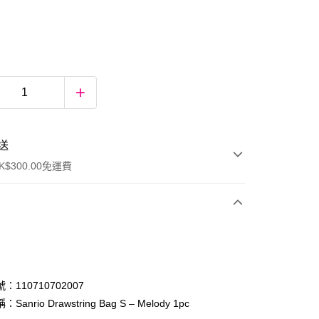
送
$300.00免運費
：110710702007
anrio Drawstring Bag S – Melody 1pc