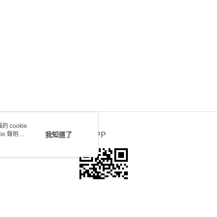
) 只顯示可選門市。確認發貨後2-5個工作天到店，3天內
會取消訂單，並不會安排重寄
0.00，滿HK$100.00或以上免運費
送 - 確認發貨後1-4個工作天送達
運費表
 cookie
e 聲明使
我知道了
官方APP