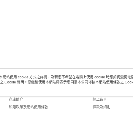
(澳門門市
取。逾期
每筆HK$2
澳門地區配
本網站使用 cookie 方式之詳情，及若您不希望在電腦上使用 cookie 時應如何變更電腦的
之 Cookie 聲明。您繼續使用本網站即表示您同意本公司得按本網站使用條款之 Cooki
關於我們
客戶服務
品牌故事
購物說明
商店簡介
網上留言
私隱政策及網站使用條款
條款及細則
聯絡我們