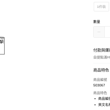
1件裝
數量
付款與運
自提點滿HK
付款方式
商品特色
信用卡
商品編號
503067
Apple Pay
商品特色
AlipayHK
商品編號
英文名稱：S
PayMe