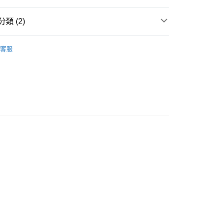
ay
類 (2)
化妝收納
化妝袋
客服
乘
Sanrio | 熱銷推薦 | 香港莎莎網店
 - 確認發貨後1-3個工作天送達
5.00，滿HK$300.00或以上免運費
業點 - 確認發貨後1-3個工作天送達
5.00，滿HK$300.00或以上免運費
1-3 工作天送達，訂單將隨機分配至SF順豐速運或京東
進行物流配送
5.00，滿HK$300.00或以上免運費
) 只顯示可選門市。確認發貨後2-5個工作天到店，3天內
會取消訂單，並不會安排重寄
0.00，滿HK$100.00或以上免運費