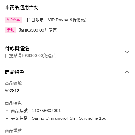
本商品適用活動
【1日限定！VIP Day 👑 9折優惠】
VIP尊享
滿HK$300.00加購區
活動
付款與運送
自提點滿HK$300.00免運費
付款方式
商品特色
信用卡
商品編號
Apple Pay
502812
AlipayHK
商品特色
PayMe
商品編號：110756602001
英文名稱：Sanrio Cinnamoroll Slim Scrunchie 1pc
WeChat Pay
商品重點
BoC Pay