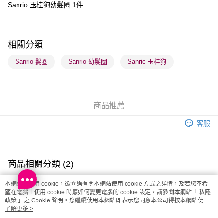
Sanrio 玉桂狗幼髮圈 1件
送貨方式
順豐自助櫃 - 確認發貨後1-3個工作天送達
相關分類
每筆HK$65.00，滿HK$300.00或以上免運費
Sanrio 髮圈
Sanrio 幼髮圈
Sanrio 玉桂狗
順豐站及營業點 - 確認發貨後1-3個工作天送達
每筆HK$65.00，滿HK$300.00或以上免運費
確認發貨後1-3 工作天送達，訂單將隨機分配至SF順豐速運或京東
商品推薦
物流公司進行物流配送
每筆HK$65.00，滿HK$300.00或以上免運費
客服
(香港門市) 只顯示可選門市。確認發貨後2-5個工作天到店，3天內
取。逾期會取消訂單，並不會安排重寄
商品相關分類 (2)
每筆HK$20.00，滿HK$100.00或以上免運費
美髮產品
美髮工具
配件
(澳門門市) 只顯示可選門市。確認發貨後2-5個工作天到店，3天內
本網站中使用 cookie，欲查詢有關本網站使用 cookie 方式之詳情，及若您不希
望在電腦上使用 cookie 時應如何變更電腦的 cookie 設定，請參閱本網站「
私隱
取。逾期會取消訂單，並不會安排重寄
人氣IP聯乘
Sanrio | 熱銷推薦 | 香港莎莎網店
政策
」之 Cookie 聲明。您繼續使用本網站即表示您同意本公司得按本網站使用
每筆HK$20.00，滿HK$100.00或以上免運費
條款之 Cookie 聲明使用 cookie。
了解更多 >