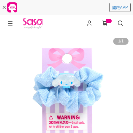
開啟APP
0
1
/
1