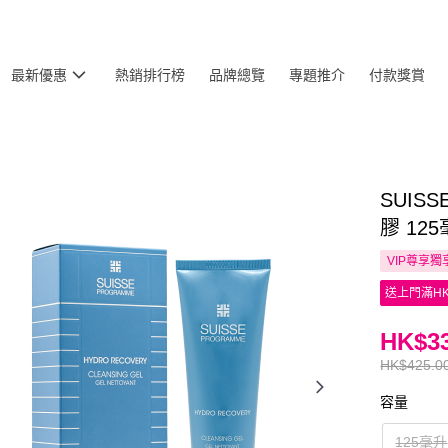
最新優惠
熱銷排行榜
品牌總覽
專題推介
付款獎賞
SUIS
膠 12
VIP尊享
獨
送上門滿HK
HK$33
HK$425.0
容量
125毫升