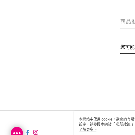
商品
您可能
本網站中使用 cookie，欲查詢有關
設定，請參閱本網站「
私隱政策
」
用 cookie。
了解更多 >