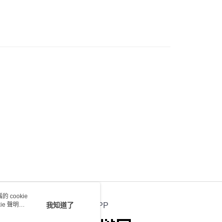
會取消訂單，並不會安排重寄
0.00，滿HK$100.00或以上免運費
送 - 確認發貨後1-4個工作天送達
運費表
 cookie
e 聲明使
我知道了
官方APP