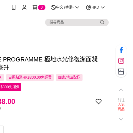
0
中文 (香港)
HKD
SE PROGRAMME 極地水光修復潔面凝
5毫升
享
自提點滿HK$300.00免運費
國家/地區配送
$300免運費
8.00
前往
人氣
0
商品