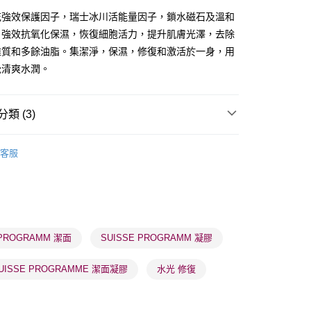
花強效保護因子，瑞士冰川活能量因子，鎖水磁石及溫和
，強效抗氧化保濕，恢復細胞活力，提升肌膚光澤，去除
雜質和多餘油脂。集潔淨，保濕，修復和激活於一身，用
覺清爽水潤。
 - 確認發貨後1-3個工作天送達
5.00，滿HK$300.00或以上免運費
類 (3)
業點 - 確認發貨後1-3個工作天送達
卸妝清潔
潔面產品
5.00，滿HK$300.00或以上免運費
客服
品牌✨
最新上線
1-3 工作天送達，訂單將隨機分配至SF順豐速運或京東
品牌✨
全部產品
進行物流配送
5.00，滿HK$300.00或以上免運費
 PROGRAMM 潔面
SUISSE PROGRAMM 凝膠
) 只顯示可選門市。確認發貨後2-5個工作天到店，3天內
會取消訂單，並不會安排重寄
UISSE PROGRAMME 潔面凝膠
水光 修復
0.00，滿HK$100.00或以上免運費
) 只顯示可選門市。確認發貨後2-5個工作天到店，3天內