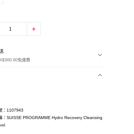
送
$300.00免運費
：1107943
SUISSE PROGRAMME Hydro Recovery Cleansing
5ml
ay