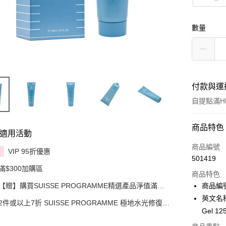
數量
付款與運
自提點滿HK
付款方式
商品特色
適用活動
信用卡
商品編號
VIP 95折優惠
享
501419
Apple Pay
滿$300加購區
商品特色
AlipayHK
【贈】購買SUISSE PROGRAMME精選產品淨值滿指
商品編號
定金額即送 贈品1件
英文名稱：
PayMe
2件或以上7折 SUISSE PROGRAMME 極地水光修復系
Gel 12
列精選產品
WeChat P