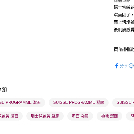
商品重點
瑞士雪絨
BoC Pay
潔面因子
面上污垢
送貨方式
後肌膚感
順豐自助櫃
每筆HK$6
商品相關分
順豐站及營
護膚保養
每筆HK$6
分享
莎莎獨家
確認發貨後
莎莎獨家
物流公司
分類
每筆HK$6
SSE PROGRAMME 潔面
SUISSE PROGRAMME 凝膠
SUISSE
(香港門市
取。逾期
葆麗美 潔面
瑞士葆麗美 凝膠
潔面 凝膠
極地 潔面
S
每筆HK$2
(澳門門市