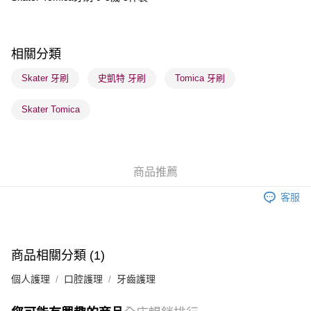
送貨方式
順豐自助櫃 - 確認發貨後1-3個工作天送達
相關分類
每筆HK$65.00，滿HK$300.00或以上免運費
Skater 牙刷
史凱特 牙刷
Tomica 牙刷
順豐站及營業點 - 確認發貨後1-3個工作天送達
每筆HK$65.00，滿HK$300.00或以上免運費
Skater Tomica
確認發貨後1-3 工作天送達，訂單將隨機分配至SF順豐速運或京東
物流公司進行物流配送
每筆HK$65.00，滿HK$300.00或以上免運費
商品推薦
(香港門市) 只顯示可選門市。確認發貨後2-5個工作天到店，3天內
客服
取。逾期會取消訂單，並不會安排重寄
每筆HK$20.00，滿HK$100.00或以上免運費
(澳門門市) 只顯示可選門市。確認發貨後2-5個工作天到店，3天內
商品相關分類 (1)
取。逾期會取消訂單，並不會安排重寄
個人護理
口腔護理
牙齒護理
每筆HK$20.00，滿HK$100.00或以上免運費