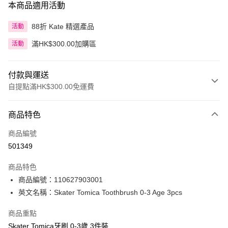
本商品適用活動
88折 Kate 精選產品
活動
滿HK$300.00加購區
活動
付款與運送
自提點滿HK$300.00免運費
付款方式
商品特色
信用卡
商品編號
Apple Pay
501349
AlipayHK
商品特色
PayMe
商品編號：110627903001
英文名稱：Skater Tomica Toothbrush 0-3 Age 3pcs
WeChat Pay
商品重點
BoC Pay
Skater Tomica牙刷 0-3歲 3件裝