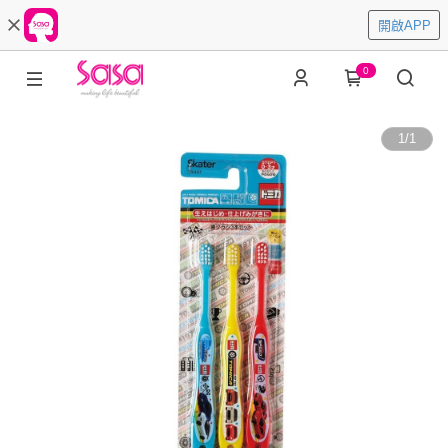
開啟APP
0
1
/
1