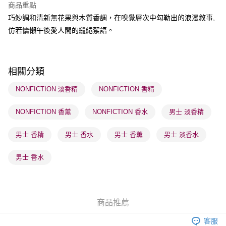
商品重點
巧妙調和清新無花果與木質香調，在嗅覺層次中勾勒出的浪漫敘事,
送貨方式
仿若慵懶午後愛人間的繾綣絮語。
順豐自助櫃 - 確認發貨後1-3個工作天送達
每筆HK$65.00，滿HK$300.00或以上免運費
順豐站及營業點 - 確認發貨後1-3個工作天送達
相關分類
每筆HK$65.00，滿HK$300.00或以上免運費
NONFICTION 淡香精
NONFICTION 香精
確認發貨後1-3 工作天送達，訂單將隨機分配至SF順豐速運或京東
NONFICTION 香薰
NONFICTION 香水
男士 淡香精
物流公司進行物流配送
每筆HK$65.00，滿HK$300.00或以上免運費
男士 香精
男士 香水
男士 香薰
男士 淡香水
(香港門市) 只顯示可選門市。確認發貨後2-5個工作天到店，3天內
取。逾期會取消訂單，並不會安排重寄
男士 香水
每筆HK$20.00，滿HK$100.00或以上免運費
(澳門門市) 只顯示可選門市。確認發貨後2-5個工作天到店，3天內
取。逾期會取消訂單，並不會安排重寄
商品推薦
每筆HK$20.00，滿HK$100.00或以上免運費
客服