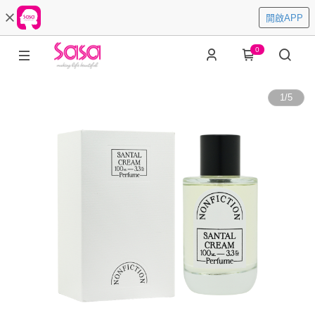
開啟APP
0
1
/
5