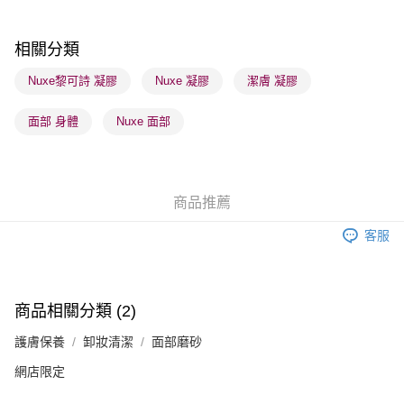
每筆HK$65.00，滿HK$300.00或以上免運費
順豐站及營業點 - 確認發貨後1-3個工作天送達
相關分類
每筆HK$65.00，滿HK$300.00或以上免運費
Nuxe黎可詩 凝膠
Nuxe 凝膠
潔膚 凝膠
確認發貨後1-3 工作天送達，訂單將隨機分配至SF順豐速運或京東
面部 身體
Nuxe 面部
物流公司進行物流配送
每筆HK$65.00，滿HK$300.00或以上免運費
(香港門市) 只顯示可選門市。確認發貨後2-5個工作天到店，3天內
商品推薦
取。逾期會取消訂單，並不會安排重寄
每筆HK$20.00，滿HK$100.00或以上免運費
客服
(澳門門市) 只顯示可選門市。確認發貨後2-5個工作天到店，3天內
取。逾期會取消訂單，並不會安排重寄
每筆HK$20.00，滿HK$100.00或以上免運費
商品相關分類 (2)
澳門地區配送 - 確認發貨後1-4個工作天送達
運費表
護膚保養
卸妝清潔
面部磨砂
網店限定