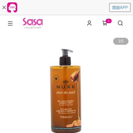
開啟APP
0
1
/
5