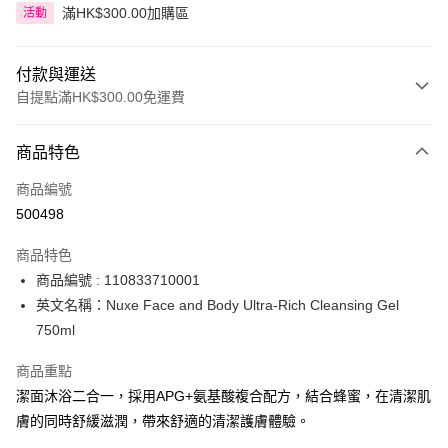
滿HK$300.00加購區
活動
付款與運送
自提點滿HK$300.00免運費
付款方式
商品特色
信用卡
商品編號
Apple Pay
500498
AlipayHK
商品特色
PayMe
商品編號 : 110833710001
英文名稱：Nuxe Face and Body Ultra-Rich Cleansing Gel
WeChat Pay
750ml
BoC Pay
商品重點
潔面沐浴二合一，採用APG+氨基酸複合配方，結合蜂蜜，在清潔肌
送貨方式
膚的同時舒緩滋潤，帶來舒適的清潔護膚體驗。
順豐自助櫃 - 確認發貨後1-3個工作天送達