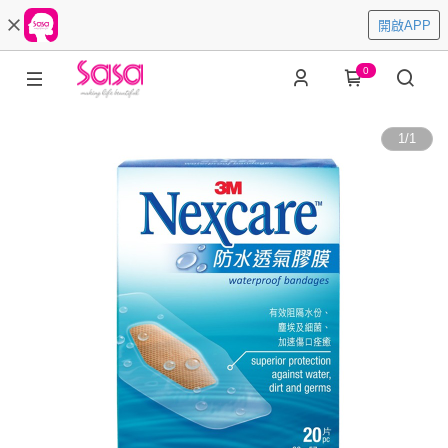
開啟APP
0
1
/
1