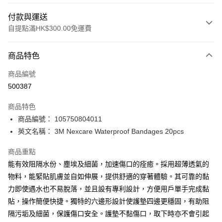
付款與運送
自提點滿HK$300.00免運費
付款方式
商品特色
信用卡
商品編號
Apple Pay
500387
AlipayHK
商品特色
PayMe
商品編號： 105750804011
英文名稱： 3M Nexcare Waterproof Bandages 20pcs
WeChat Pay
商品重點
BoC Pay
能有效阻隔水份、塵埃及細菌，加速傷口的痊癒。採用超薄透氣的
物料，能緊貼肌膚並自如伸展，提供舒適的穿著體驗。其可靠的黏
送貨方式
力即使遇水也不易脫落，並且設有專利設計，方便用戶單手完成黏
順豐自助櫃 - 確認發貨後1-3個工作天送達
貼，操作簡便快捷。獨特的六邊形設計使護墊四邊更穩固，有助阻
每筆HK$65.00，滿HK$300.00或以上免運費
隔污垢及細菌，保護傷口安全。護墊不黏傷口，取下時亦不會引起