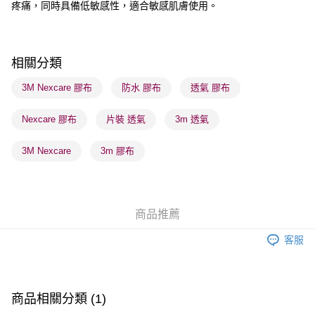
順豐站及營業點 - 確認發貨後1-3個工作天送達
疼痛，同時具備低敏感性，適合敏感肌膚使用。
每筆HK$65.00，滿HK$300.00或以上免運費
確認發貨後1-3 工作天送達，訂單將隨機分配至SF順豐速運或京東
相關分類
物流公司進行物流配送
每筆HK$65.00，滿HK$300.00或以上免運費
3M Nexcare 膠布
防水 膠布
透氣 膠布
(香港門市) 只顯示可選門市。確認發貨後2-5個工作天到店，3天內
Nexcare 膠布
片裝 透氣
3m 透氣
取。逾期會取消訂單，並不會安排重寄
每筆HK$20.00，滿HK$100.00或以上免運費
3M Nexcare
3m 膠布
(澳門門市) 只顯示可選門市。確認發貨後2-5個工作天到店，3天內
取。逾期會取消訂單，並不會安排重寄
每筆HK$20.00，滿HK$100.00或以上免運費
商品推薦
澳門地區配送 - 確認發貨後1-4個工作天送達
運費表
客服
商品相關分類 (1)