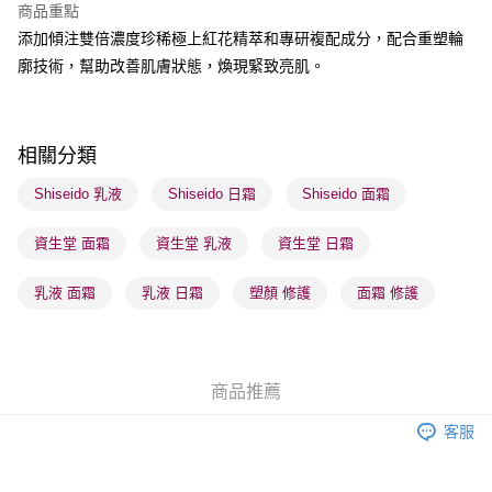
商品重點
添加傾注雙倍濃度珍稀極上紅花精萃和專研複配成分，配合重塑輪
送貨方式
廓技術，幫助改善肌膚狀態，煥現緊致亮肌。
順豐自助櫃 - 確認發貨後1-3個工作天送達
每筆HK$65.00，滿HK$300.00或以上免運費
順豐站及營業點 - 確認發貨後1-3個工作天送達
相關分類
每筆HK$65.00，滿HK$300.00或以上免運費
Shiseido 乳液
Shiseido 日霜
Shiseido 面霜
確認發貨後1-3 工作天送達，訂單將隨機分配至SF順豐速運或京東
資生堂 面霜
資生堂 乳液
資生堂 日霜
物流公司進行物流配送
每筆HK$65.00，滿HK$300.00或以上免運費
乳液 面霜
乳液 日霜
塑顏 修護
面霜 修護
(香港門市) 只顯示可選門市。確認發貨後2-5個工作天到店，3天內
取。逾期會取消訂單，並不會安排重寄
每筆HK$20.00，滿HK$100.00或以上免運費
商品推薦
(澳門門市) 只顯示可選門市。確認發貨後2-5個工作天到店，3天內
客服
取。逾期會取消訂單，並不會安排重寄
每筆HK$20.00，滿HK$100.00或以上免運費