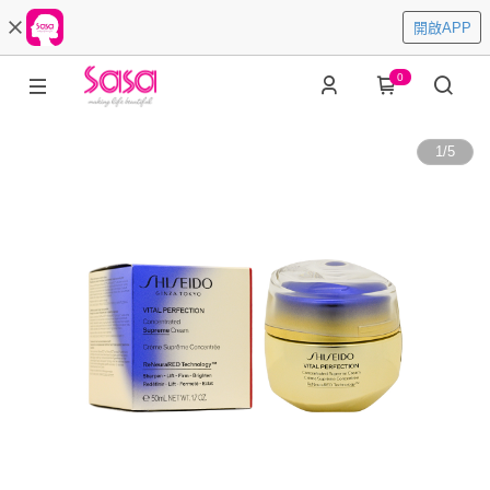
開啟APP
0
1
/
5