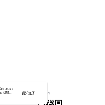
) 只顯示可選門市。確認發貨後2-5個工作天到店，3天內
會取消訂單，並不會安排重寄
0.00，滿HK$100.00或以上免運費
送 - 確認發貨後1-4個工作天送達
運費表
 cookie
e 聲明使
我知道了
官方APP