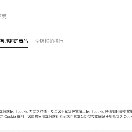
(澳門門市
取。逾期
推薦
每筆HK$2
澳門地區配
有興趣的商品
全店暢銷排行
本網站使用 cookie 方式之詳情，及若您不希望在電腦上使用 cookie 時應如何變更電腦的
之 Cookie 聲明。您繼續使用本網站即表示您同意本公司得按本網站使用條款之 Cooki
關於我們
客戶服務
品牌故事
購物說明