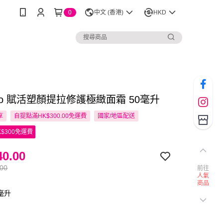
0
中文 (香港)
HKD
eido 賦活塑顏提拉修護極緻面霜 50毫升
享
自提點滿HK$300.00免運費
國家/地區配送
$300免運費
0.00
.00
前往
人氣
商品
毫升