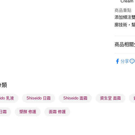
Cream 
WeChat P
商品重點
添加傾注
BoC Pay
廓技術，
送貨方式
商品相關分
順豐自助櫃
護膚保養
每筆HK$6
分享
本月人氣
順豐站及營
每筆HK$6
分類
確認發貨後
物流公司
eido 乳液
Shiseido 日霜
Shiseido 面霜
資生堂 面霜
每筆HK$6
日霜
塑顏 修護
面霜 修護
(香港門市
取。逾期
每筆HK$2