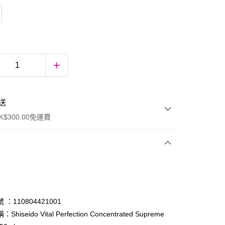
送
$300.00免運費
：110804421001
hiseido Vital Perfection Concentrated Supreme