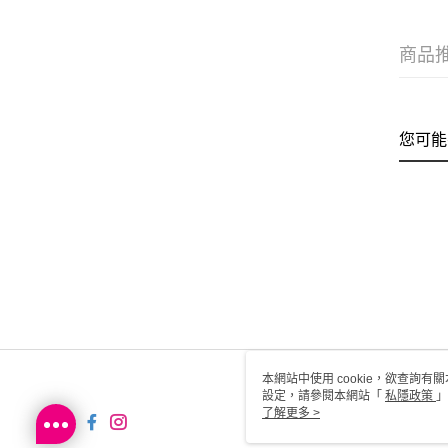
商品
您可能
本網站中使用 cookie，欲查詢有關
設定，請參閱本網站「
私隱政策
」
用 cookie。
了解更多 >