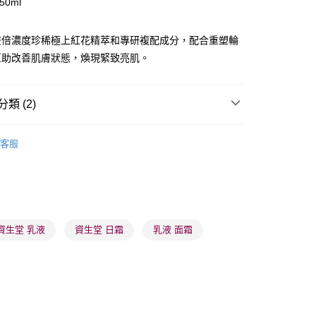
50ml
ay
雙倍濃度珍稀極上紅花精萃和專研複配成分，配合重塑輪
幫助改善肌膚狀態，煥現緊致亮肌。
類 (2)
 - 確認發貨後1-3個工作天送達
乳液/面霜
面霜
日霜
5.00，滿HK$300.00或以上免運費
客服
推薦
護膚保養 亮澤美肌
業點 - 確認發貨後1-3個工作天送達
5.00，滿HK$300.00或以上免運費
1-3 工作天送達，訂單將隨機分配至SF順豐速運或京東
進行物流配送
資生堂 乳液
資生堂 日霜
乳液 面霜
5.00，滿HK$300.00或以上免運費
) 只顯示可選門市。確認發貨後2-5個工作天到店，3天內
會取消訂單，並不會安排重寄
0.00，滿HK$100.00或以上免運費