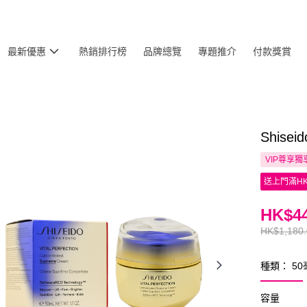
最新優惠
熱銷排行榜
品牌總覽
專題推介
付款獎賞
Shis
VIP尊享
獨
送上門滿HK
HK$44
HK$1,180
種類： 50
容量