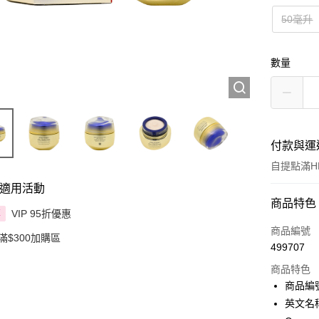
50毫升
數量
付款與運
自提點滿HK
適用活動
付款方式
商品特色
VIP 95折優惠
享
信用卡
商品編號
滿$300加購區
499707
Apple Pay
商品特色
AlipayHK
商品編號 
英文名稱：S
PayMe