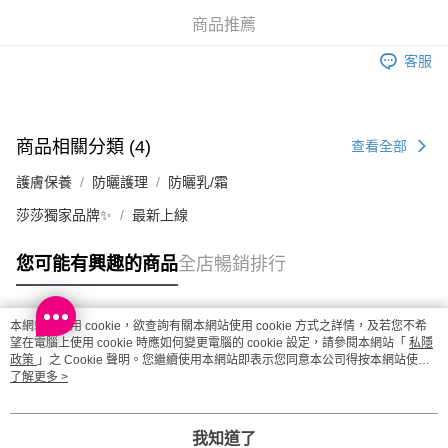
每筆HK$20.00，滿HK$100.00或以上免運費
商品推薦
澳門地區配送 - 確認發貨後1-4個工作天送達
運費表
客服
商品相關分類 (4)
查看全部
護膚保養
防曬護理
防曬乳/霜
莎莎獨家品牌✨
最新上線
您可能有興趣的商品
全店暢銷排行
本網站中使用 cookie，欲查詢有關本網站使用 cookie 方式之詳情，及若您不希
熱門標籤
望在電腦上使用 cookie 時應如何變更電腦的 cookie 設定，請參閱本網站「
私隱
政策
」之 Cookie 聲明。您繼續使用本網站即表示您同意本公司得按本網站使用
條款之 Cookie 聲明使用 cookie。
了解更多 >
熱銷排行
最新商品
人氣推薦
我知道了