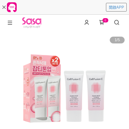
開啟APP
0
1
/
5