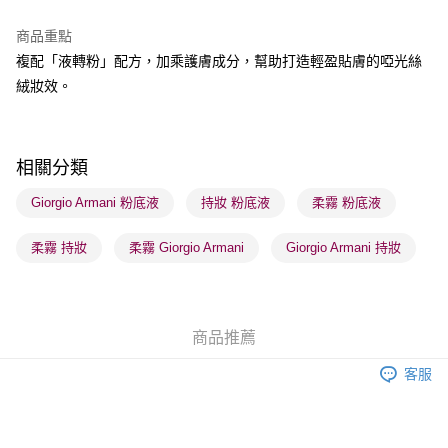
BoC Pay
商品重點
複配「液轉粉」配方，加乘護膚成分，幫助打造輕盈貼膚的啞光絲
送貨方式
絨妝效。
順豐自助櫃 - 確認發貨後1-3個工作天送達
每筆HK$65.00，滿HK$300.00或以上免運費
順豐站及營業點 - 確認發貨後1-3個工作天送達
相關分類
每筆HK$65.00，滿HK$300.00或以上免運費
Giorgio Armani 粉底液
持妝 粉底液
柔霧 粉底液
確認發貨後1-3 工作天送達，訂單將隨機分配至SF順豐速運或京東
柔霧 持妝
柔霧 Giorgio Armani
Giorgio Armani 持妝
物流公司進行物流配送
每筆HK$65.00，滿HK$300.00或以上免運費
(香港門市) 只顯示可選門市。確認發貨後2-5個工作天到店，3天內
商品推薦
取。逾期會取消訂單，並不會安排重寄
每筆HK$20.00，滿HK$100.00或以上免運費
客服
(澳門門市) 只顯示可選門市。確認發貨後2-5個工作天到店，3天內
取。逾期會取消訂單，並不會安排重寄