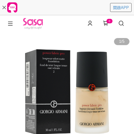
開啟APP
0
1
/
5