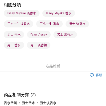
順豐站及營業點 - 確認發貨後1-3個工作天送達
相關分類
每筆HK$65.00，滿HK$300.00或以上免運費
Issey Miyake 淡香水
Issey Miyake 香水
確認發貨後1-3 工作天送達，訂單將隨機分配至SF順豐速運或京東
三宅一生 淡香水
三宅一生 香水
男士 淡香水
物流公司進行物流配送
每筆HK$65.00，滿HK$300.00或以上免運費
男士 香水
l'eau d'issey
男士 淡香水
(香港門市) 只顯示可選門市。確認發貨後2-5個工作天到店，3天內
取。逾期會取消訂單，並不會安排重寄
男士 香水
男士 淡香精
每筆HK$20.00，滿HK$100.00或以上免運費
(澳門門市) 只顯示可選門市。確認發貨後2-5個工作天到店，3天內
取。逾期會取消訂單，並不會安排重寄
商品推薦
每筆HK$20.00，滿HK$100.00或以上免運費
客服
商品相關分類 (2)
香水香薰
男士香水
男士淡香水