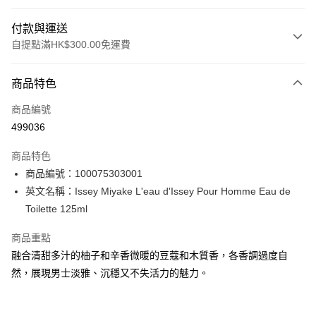
付款與運送
自提點滿HK$300.00免運費
付款方式
商品特色
信用卡
商品編號
Apple Pay
499036
AlipayHK
商品特色
PayMe
商品編號：100075303001
英文名稱：Issey Miyake L'eau d'Issey Pour Homme Eau de
WeChat Pay
Toilette 125ml
BoC Pay
商品重點
融合清甜多汁的柚子和辛香微暖的豆蔻和木質香，各香調過度自
送貨方式
然，展現男士淡雅、沉穩又不失活力的魅力。
順豐自助櫃 - 確認發貨後1-3個工作天送達
每筆HK$65.00，滿HK$300.00或以上免運費