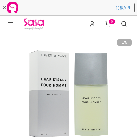
開啟APP
0
1
/
5