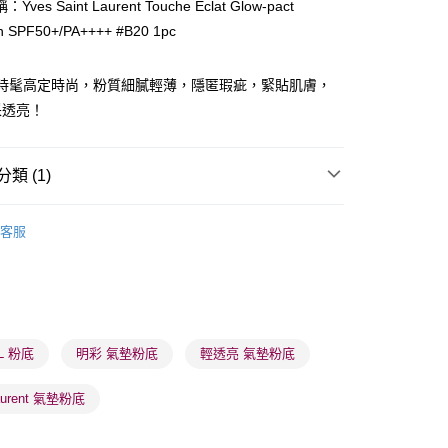
ves Saint Laurent Touche Eclat Glow-pact
n SPF50+/PA++++ #B20 1pc
ay
，時髦高定時尚，粉質細膩輕薄，隱匿瑕疵，緊貼肌膚，
采透亮！
類 (1)
 - 確認發貨後1-3個工作天送達
面部彩妝
粉底
5.00，滿HK$300.00或以上免運費
客服
業點 - 確認發貨後1-3個工作天送達
5.00，滿HK$300.00或以上免運費
1-3 工作天送達，訂單將隨機分配至SF順豐速運或京東
進行物流配送
L 粉底
明彩 氣墊粉底
輕透亮 氣墊粉底
5.00，滿HK$300.00或以上免運費
Laurent 氣墊粉底
) 只顯示可選門市。確認發貨後2-5個工作天到店，3天內
會取消訂單，並不會安排重寄