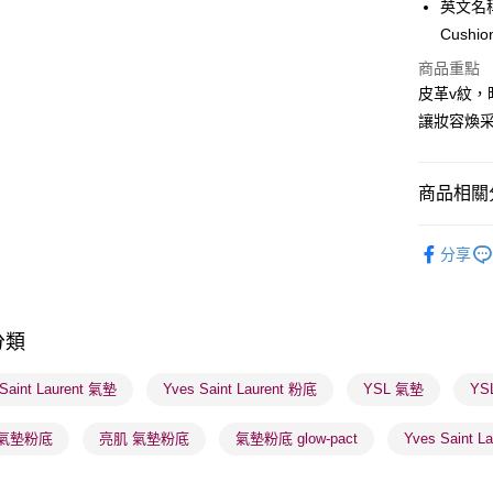
英文名稱：Y
PayMe
Cushio
WeChat P
商品重點
皮革v紋
BoC Pay
讓妝容煥
送貨方式
商品相關分
順豐自助櫃
潮流彩妝
每筆HK$6
分享
順豐站及營
每筆HK$6
分類
確認發貨後
物流公司
Saint Laurent 氣墊
Yves Saint Laurent 粉底
YSL 氣墊
YS
每筆HK$6
 氣墊粉底
亮肌 氣墊粉底
氣墊粉底 glow-pact
Yves Saint 
(香港門市
取。逾期