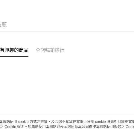
每筆HK$2
(澳門門市
取。逾期
推薦
每筆HK$2
澳門地區配
有興趣的商品
全店暢銷排行
本網站使用 cookie 方式之詳情，及若您不希望在電腦上使用 cookie 時應如何變更電腦的
之 Cookie 聲明。您繼續使用本網站即表示您同意本公司得按本網站使用條款之 Cooki
關於我們
客戶服務