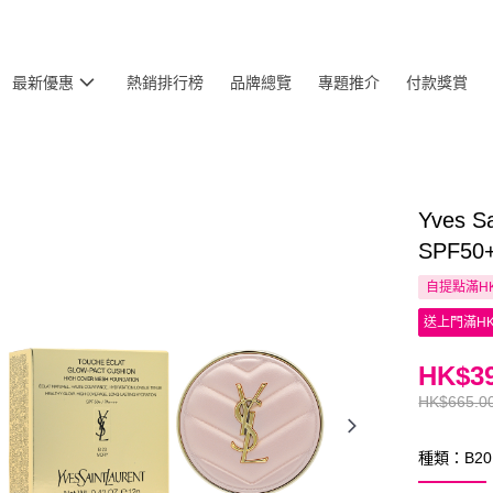
最新優惠
熱銷排行榜
品牌總覽
專題推介
付款獎賞
Yves 
SPF50
自提點滿HK
送上門滿HK
HK$39
HK$665.0
種類：B20