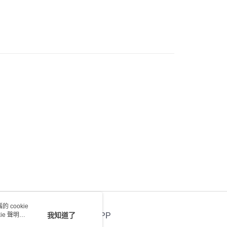
0.00，滿HK$100.00或以上免運費
) 只顯示可選門市。確認發貨後2-5個工作天到店，3天內
會取消訂單，並不會安排重寄
0.00，滿HK$100.00或以上免運費
送 - 確認發貨後1-4個工作天送達
運費表
 cookie
e 聲明使
我知道了
官方APP