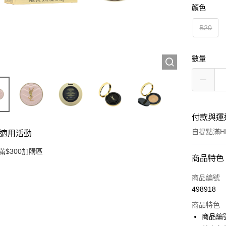
顏色
B20
數量
付款與運
自提點滿HK
適用活動
滿$300加購區
付款方式
商品特色
信用卡
商品編號
498918
Apple Pay
商品特色
AlipayHK
商品編號 