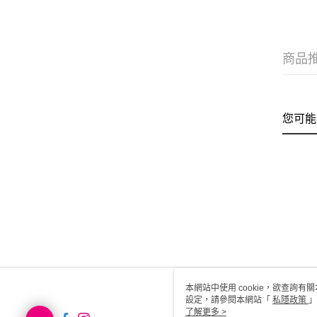
商品
您可能
本網站中使用 cookie，欲查詢有關
設定，請參閱本網站「
私隱政策
」
用 cookie。
了解更多 >