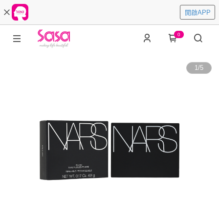
開啟APP
0
1
/
5