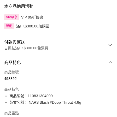
本商品適用活動
VIP 95折優惠
VIP尊享
滿HK$300.00加購區
活動
付款與運送
自提點滿HK$300.00免運費
付款方式
商品特色
信用卡
商品編號
Apple Pay
498892
AlipayHK
商品特色
PayMe
商品編號：110831304009
英文名稱： NARS Blush #Deep Throat 4.8g
WeChat Pay
商品重點
BoC Pay