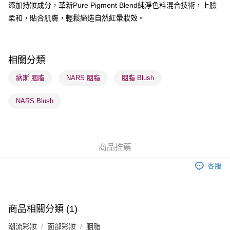
添加持妝成分，革新Pure Pigment Blend純淨色料混合技術，上臉
柔和，貼合肌膚，輕鬆締造自然紅暈妝效。
送貨方式
順豐自助櫃 - 確認發貨後1-3個工作天送達
每筆HK$65.00，滿HK$300.00或以上免運費
相關分類
順豐站及營業點 - 確認發貨後1-3個工作天送達
納斯 胭脂
NARS 胭脂
胭脂 Blush
每筆HK$65.00，滿HK$300.00或以上免運費
NARS Blush
確認發貨後1-3 工作天送達，訂單將隨機分配至SF順豐速運或京東
物流公司進行物流配送
每筆HK$65.00，滿HK$300.00或以上免運費
商品推薦
(香港門市) 只顯示可選門市。確認發貨後2-5個工作天到店，3天內
取。逾期會取消訂單，並不會安排重寄
客服
每筆HK$20.00，滿HK$100.00或以上免運費
(澳門門市) 只顯示可選門市。確認發貨後2-5個工作天到店，3天內
取。逾期會取消訂單，並不會安排重寄
商品相關分類 (1)
每筆HK$20.00，滿HK$100.00或以上免運費
潮流彩妝
面部彩妝
胭脂