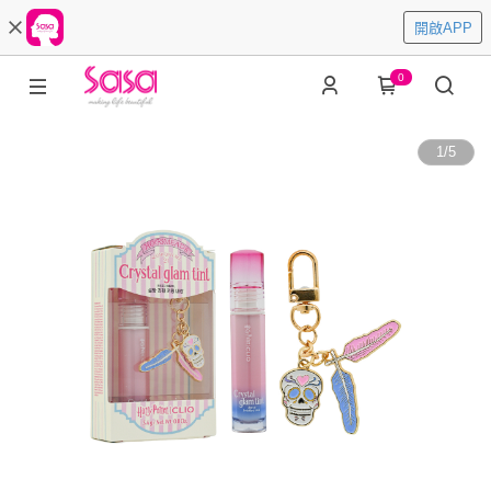
開啟APP
0
1
/
5