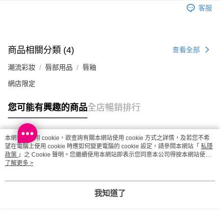
每筆HK$20.00，滿HK$100.00或以上免運費
客服
澳門地區配送 - 確認發貨後1-4個工作天送達
運費表
商品相關分類 (4)
查看全部
潮流彩妝
唇部用品
唇釉
網店限定
您可能有興趣的商品
全店暢銷排行
本網站中使用 cookie，欲查詢有關本網站使用 cookie 方式之詳情，及若您不希
熱門標籤
望在電腦上使用 cookie 時應如何變更電腦的 cookie 設定，請參閱本網站「
私隱
政策
」之 Cookie 聲明。您繼續使用本網站即表示您同意本公司得按本網站使用
條款之 Cookie 聲明使用 cookie。
了解更多 >
熱銷排行
最新商品
人氣推薦
我知道了