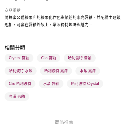
BoC Pay
商品重點
將蜂蜜公爵糖果店的糖果化作色彩繽紛的水光唇釉，並配備主題鎖
送貨方式
匙扣，可套在唇釉外殼上，增添獨特趣味與魅力。
順豐自助櫃 - 確認發貨後1-3個工作天送達
每筆HK$65.00，滿HK$300.00或以上免運費
順豐站及營業點 - 確認發貨後1-3個工作天送達
相關分類
每筆HK$65.00，滿HK$300.00或以上免運費
Crystal 唇釉
Clio 唇釉
哈利波特 唇釉
確認發貨後1-3 工作天送達，訂單將隨機分配至SF順豐速運或京東
哈利波特 水晶
哈利波特 亮澤
水晶 亮澤
物流公司進行物流配送
每筆HK$65.00，滿HK$300.00或以上免運費
Clio 哈利波特
水晶 唇釉
哈利波特 Crystal
(香港門市) 只顯示可選門市。確認發貨後2-5個工作天到店，3天內
取。逾期會取消訂單，並不會安排重寄
亮澤 唇釉
每筆HK$20.00，滿HK$100.00或以上免運費
(澳門門市) 只顯示可選門市。確認發貨後2-5個工作天到店，3天內
取。逾期會取消訂單，並不會安排重寄
商品推薦