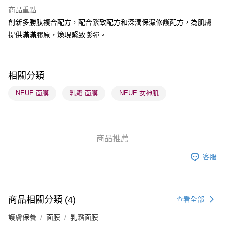
商品重點
BoC Pay
創新多勝肽複合配方，配合緊致配方和深潤保濕修護配方，為肌膚
提供滿滿膠原，煥現緊致嘭彈。
送貨方式
順豐自助櫃 - 確認發貨後1-3個工作天送達
每筆HK$65.00，滿HK$300.00或以上免運費
相關分類
順豐站及營業點 - 確認發貨後1-3個工作天送達
NEUE 面膜
乳霜 面膜
NEUE 女神肌
每筆HK$65.00，滿HK$300.00或以上免運費
確認發貨後1-3 工作天送達，訂單將隨機分配至SF順豐速運或京東
物流公司進行物流配送
商品推薦
每筆HK$65.00，滿HK$300.00或以上免運費
客服
(香港門市) 只顯示可選門市。確認發貨後2-5個工作天到店，3天內
取。逾期會取消訂單，並不會安排重寄
每筆HK$20.00，滿HK$100.00或以上免運費
商品相關分類 (4)
查看全部
(澳門門市) 只顯示可選門市。確認發貨後2-5個工作天到店，3天內
護膚保養
面膜
乳霜面膜
取。逾期會取消訂單，並不會安排重寄