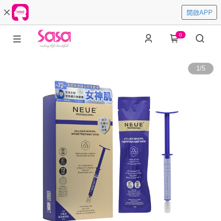
開啟APP
0
1
/
5