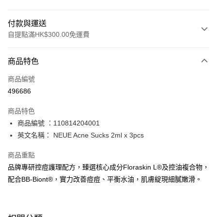
付款與運送
自提點滿HK$300.00免運費
付款方式
商品特色
信用卡
商品編號
Apple Pay
496686
AlipayHK
商品特色
PayMe
商品編號 ：110814204001
英文名稱： NEUE Acne Sucks 2ml x 3pcs
WeChat Pay
商品重點
BoC Pay
品牌專研控痘護理配方，臻選核心成分Floraskin L®及控油複合物，
配合BB-Biont®，實力改善痘痘、平衡水油，肌膚綻現細膩嫩滑。
送貨方式
順豐自助櫃 - 確認發貨後1-3個工作天送達
每筆HK$65.00，滿HK$300.00或以上免運費