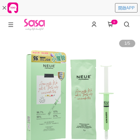
開啟APP
0
1
/
5