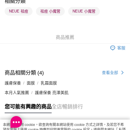
相關分類
順豐站及營業點 - 確認發貨後1-3個工作天送達
NEUE 祛痘
祛痘 小魔管
NEUE 小魔管
每筆HK$65.00，滿HK$300.00或以上免運費
確認發貨後1-3 工作天送達，訂單將隨機分配至SF順豐速運或京東
物流公司進行物流配送
商品推薦
每筆HK$65.00，滿HK$300.00或以上免運費
客服
(香港門市) 只顯示可選門市。確認發貨後2-5個工作天到店，3天內
取。逾期會取消訂單，並不會安排重寄
每筆HK$20.00，滿HK$100.00或以上免運費
商品相關分類 (4)
查看全部
(澳門門市) 只顯示可選門市。確認發貨後2-5個工作天到店，3天內
護膚保養
面膜
乳霜面膜
取。逾期會取消訂單，並不會安排重寄
每筆HK$20.00，滿HK$100.00或以上免運費
本月人氣推薦
護膚保養 亮澤美肌
澳門地區配送 - 確認發貨後1-4個工作天送達
運費表
您可能有興趣的商品
全店暢銷排行
本網站中使用 cookie，欲查詢有關本網站使用 cookie 方式之詳情，及若您不希
熱門標籤
望在電腦上使用 cookie 時應如何變更電腦的 cookie 設定，請參閱本網站「
私隱