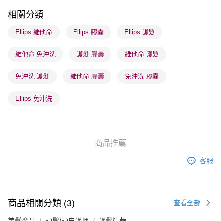
每筆HK$65.00，滿HK$300.00或以上免運費
相關分類
順豐站及營業點 - 確認發貨後1-3個工作天送達
Ellips 維他命
Ellips 膠囊
Ellips 護髮
每筆HK$65.00，滿HK$300.00或以上免運費
維他命 免沖洗
護髮 膠囊
維他命 護髮
確認發貨後1-3 工作天送達，訂單將隨機分配至SF順豐速運或京東
物流公司進行物流配送
免沖洗 護髮
維他命 膠囊
免沖洗 膠囊
每筆HK$65.00，滿HK$300.00或以上免運費
(香港門市) 只顯示可選門市。確認發貨後2-5個工作天到店，3天內
Ellips 免沖洗
取。逾期會取消訂單，並不會安排重寄
每筆HK$20.00，滿HK$100.00或以上免運費
(澳門門市) 只顯示可選門市。確認發貨後2-5個工作天到店，3天內
商品推薦
取。逾期會取消訂單，並不會安排重寄
客服
每筆HK$20.00，滿HK$100.00或以上免運費
澳門地區配送 - 確認發貨後1-4個工作天送達
運費表
商品相關分類 (3)
查看全部
美髮產品
頭髮/頭皮護理
護髮精華