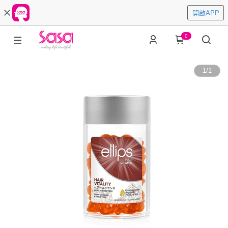
開啟APP
0
1
/
1