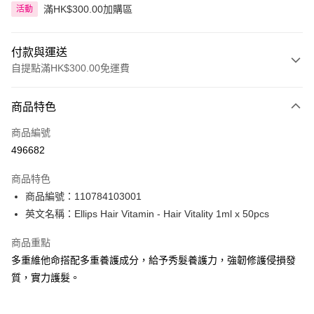
滿HK$300.00加購區
活動
付款與運送
自提點滿HK$300.00免運費
付款方式
商品特色
信用卡
商品編號
Apple Pay
496682
AlipayHK
商品特色
PayMe
商品編號：110784103001
英文名稱：Ellips Hair Vitamin - Hair Vitality 1ml x 50pcs
WeChat Pay
商品重點
BoC Pay
多重維他命搭配多重養護成分，給予秀髮養護力，強韌修護侵損發
質，實力護髮。
送貨方式
順豐自助櫃 - 確認發貨後1-3個工作天送達