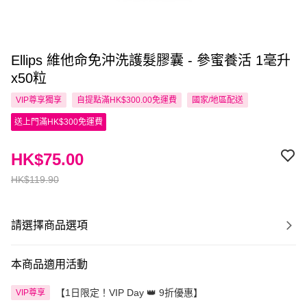
Ellips 維他命免沖洗護髮膠囊 - 參蜜養活 1毫升
x50粒
VIP尊享
獨享
自提點滿HK$300.00免運費
國家/地區配送
送上門滿HK$300免運費
HK$75.00
HK$119.90
請選擇商品選項
本商品適用活動
【1日限定！VIP Day 👑 9折優惠】
VIP尊享