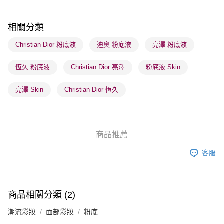
每筆HK$65.00，滿HK$300.00或以上免運費
順豐站及營業點 - 確認發貨後1-3個工作天送達
相關分類
每筆HK$65.00，滿HK$300.00或以上免運費
Christian Dior 粉底液
迪奧 粉底液
亮澤 粉底液
確認發貨後1-3 工作天送達，訂單將隨機分配至SF順豐速運或京東
恆久 粉底液
Christian Dior 亮澤
粉底液 Skin
物流公司進行物流配送
每筆HK$65.00，滿HK$300.00或以上免運費
亮澤 Skin
Christian Dior 恆久
(香港門市) 只顯示可選門市。確認發貨後2-5個工作天到店，3天內
取。逾期會取消訂單，並不會安排重寄
每筆HK$20.00，滿HK$100.00或以上免運費
商品推薦
(澳門門市) 只顯示可選門市。確認發貨後2-5個工作天到店，3天內
客服
取。逾期會取消訂單，並不會安排重寄
每筆HK$20.00，滿HK$100.00或以上免運費
澳門地區配送 - 確認發貨後1-4個工作天送達
運費表
商品相關分類 (2)
潮流彩妝
面部彩妝
粉底