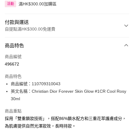
滿HK$300.00加購區
活動
付款與運送
自提點滿HK$300.00免運費
付款方式
商品特色
信用卡
商品編號
Apple Pay
496672
AlipayHK
商品特色
PayMe
商品編號：110709310043
英文名稱：Christian Dior Forever Skin Glow #1CR Cool Rosy
WeChat Pay
30ml
BoC Pay
商品重點
採用「雙重鎖妝技術」，搭配86%鎖水配方和三重花萃護膚成分，
送貨方式
為肌膚提供自然光澤妝效，長時持妝。
順豐自助櫃 - 確認發貨後1-3個工作天送達