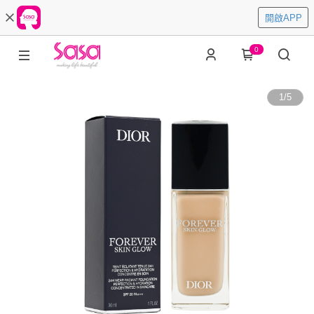
開啟APP
0
1
/
5