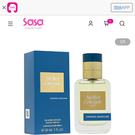
開啟APP
0
1
/
5