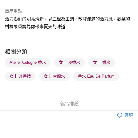
BoC Pay
商品重點
活力澎湃的明亮清新，以血橙為主調，散發滿滿的活力感，歡樂的
送貨方式
柑橘果香調為你帶來夏天的味道。
順豐自助櫃 - 確認發貨後1-3個工作天送達
每筆HK$65.00，滿HK$300.00或以上免運費
順豐站及營業點 - 確認發貨後1-3個工作天送達
相關分類
每筆HK$65.00，滿HK$300.00或以上免運費
Atelier Cologne 香水
女士 淡香水
女士 香水
確認發貨後1-3 工作天送達，訂單將隨機分配至SF順豐速運或京東
女士 淡香精
女士 古龍水
香水 Eau De Parfum
物流公司進行物流配送
每筆HK$65.00，滿HK$300.00或以上免運費
(香港門市) 只顯示可選門市。確認發貨後2-5個工作天到店，3天內
商品推薦
取。逾期會取消訂單，並不會安排重寄
每筆HK$20.00，滿HK$100.00或以上免運費
客服
(澳門門市) 只顯示可選門市。確認發貨後2-5個工作天到店，3天內
取。逾期會取消訂單，並不會安排重寄