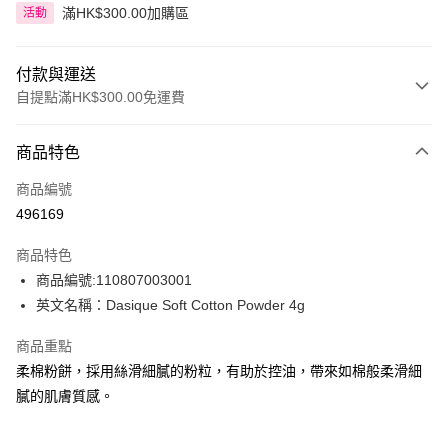
滿HK$300.00加購區
活動
付款與運送
自提點滿HK$300.00免運費
付款方式
商品特色
信用卡
商品編號
Apple Pay
496169
AlipayHK
商品特色
PayMe
商品編號:110807003001
英文名稱：Dasique Soft Cotton Powder 4g
WeChat Pay
商品重點
BoC Pay
柔棉粉餅，採用絲滑細膩的粉粒，有助於控油，帶來如棉般柔滑細
膩的肌膚質感。
送貨方式
順豐自助櫃 - 確認發貨後1-3個工作天送達