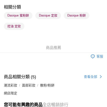
每筆HK$65.00，滿HK$300.00或以上免運費
相關分類
順豐站及營業點 - 確認發貨後1-3個工作天送達
Dasique 蜜粉餅
Dasique 定妝
Dasique 粉餅
每筆HK$65.00，滿HK$300.00或以上免運費
控油 定妝
確認發貨後1-3 工作天送達，訂單將隨機分配至SF順豐速運或京東
物流公司進行物流配送
每筆HK$65.00，滿HK$300.00或以上免運費
商品推薦
(香港門市) 只顯示可選門市。確認發貨後2-5個工作天到店，3天內
取。逾期會取消訂單，並不會安排重寄
客服
每筆HK$20.00，滿HK$100.00或以上免運費
(澳門門市) 只顯示可選門市。確認發貨後2-5個工作天到店，3天內
取。逾期會取消訂單，並不會安排重寄
商品相關分類 (5)
查看全部
每筆HK$20.00，滿HK$100.00或以上免運費
潮流彩妝
面部彩妝
散粉/粉餅
澳門地區配送 - 確認發貨後1-4個工作天送達
運費表
網店限定
您可能有興趣的商品
全店暢銷排行