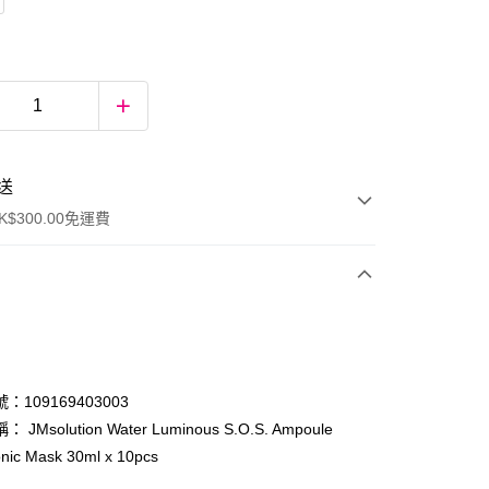
送
$300.00免運費
：109169403003
JMsolution Water Luminous S.O.S. Ampoule
onic Mask 30ml x 10pcs
ay