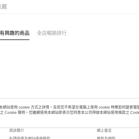
取。逾期
推薦
每筆HK$2
澳門地區配
有興趣的商品
全店暢銷排行
本網站使用 cookie 方式之詳情，及若您不希望在電腦上使用 cookie 時應如何變更電腦的
之 Cookie 聲明。您繼續使用本網站即表示您同意本公司得按本網站使用條款之 Cooki
關於我們
客戶服務
品牌故事
購物說明
商店簡介
網上留言
私隱政策及網站使用條款
條款及細則