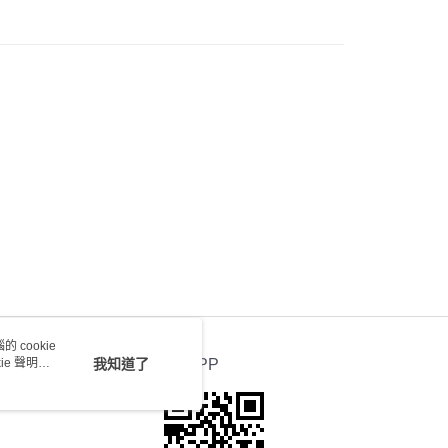
會取消訂單，並不會安排重寄
0.00，滿HK$100.00或以上免運費
送 - 確認發貨後1-4個工作天送達
運費表
 cookie
e 聲明使
我知道了
官方APP