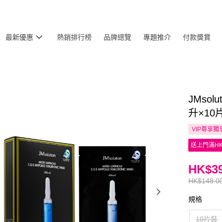
最新優惠
熱銷排行榜
品牌總覽
專題推介
付款獎賞
JMso
升×10
VIP尊享
獨
送上門滿HK
HK$39
HK$148.0
規格
10片裝