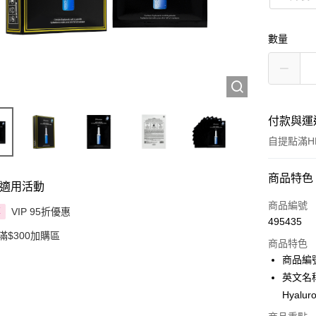
數量
付款與運
自提點滿HK
付款方式
商品特色
適用活動
信用卡
商品編號
VIP 95折優惠
享
495435
Apple Pay
滿$300加購區
商品特色
AlipayHK
商品編號
英文名稱： 
PayMe
Hyalur
WeChat P