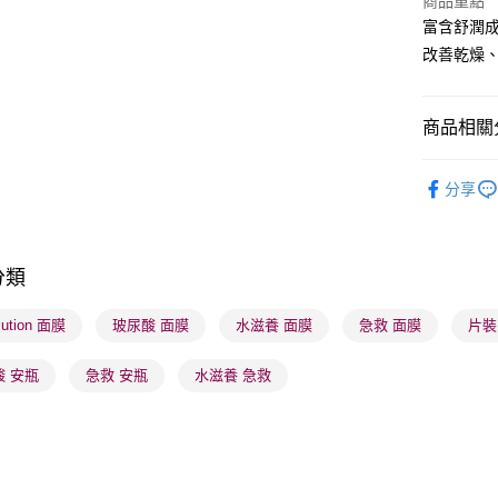
商品重點
富含舒潤
BoC Pay
改善乾燥
送貨方式
商品相關分
順豐自助櫃
護膚保養
每筆HK$6
分享
本月人氣
順豐站及營
每筆HK$6
護膚保養
分類
確認發貨後
物流公司
lution 面膜
玻尿酸 面膜
水滋養 面膜
急救 面膜
片裝
每筆HK$6
酸 安瓶
急救 安瓶
水滋養 急救
(香港門市
取。逾期
每筆HK$2
(澳門門市