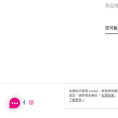
商品
您可能
本網站中使用 cookie，欲查詢有關
設定，請參閱本網站「
私隱政策
」
用 cookie。
了解更多 >