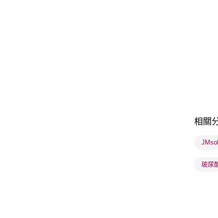
相關
JMso
玻尿