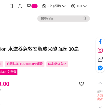
0
中文 (香港)
HKD
lution 水滋養急救安瓶玻尿酸面膜 30毫
片
享
自提點滿HK$300.00免運費
國家/地區配送
$300免運費
.00
0
前往
人氣
商品