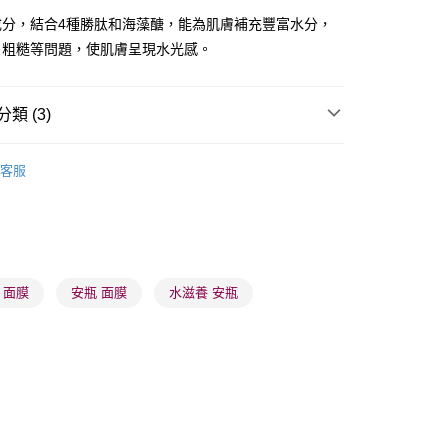
成分，結合4種勝肽和海藻醣，能為肌膚補充豐富水分，
、粗糙等問題，使肌膚呈現水光感。
類 (3)
 - 確認發貨後1-3個工作天送達
面膜
片裝面膜
5.00，滿HK$300.00或以上免運費
客服
推薦
護膚保養 亮澤美肌
業點 - 確認發貨後1-3個工作天送達
5.00，滿HK$300.00或以上免運費
皇牌成份系列
Peptides - 膠原彈力激活
1-3 工作天送達，訂單將隨機分配至SF順豐速運或京東
進行物流配送
 面膜
安瓶 面膜
水滋養 安瓶
5.00，滿HK$300.00或以上免運費
) 只顯示可選門市。確認發貨後2-5個工作天到店，3天內
會取消訂單，並不會安排重寄
0.00，滿HK$100.00或以上免運費
) 只顯示可選門市。確認發貨後2-5個工作天到店，3天內