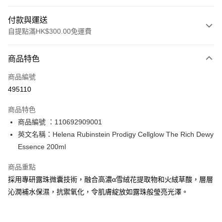
付款與運送
自提點滿HK$300.00免運費
付款方式
商品特色
信用卡
商品編號
Apple Pay
495110
AlipayHK
商品特色
PayMe
商品編號 ：110692909001
英文名稱：Helena Rubinstein Prodigy Cellglow The Rich Dewy
WeChat Pay
Essence 200ml
BoC Pay
商品重點
採用專研露珠微囊技術，融合高濃α雪絨花提取物和火絨草酸，層層
送貨方式
沁潤補水保濕，抗禦氧化，令肌膚綻放如露珠般瑩亮光澤。
順豐自助櫃 - 確認發貨後1-3個工作天送達
每筆HK$65.00，滿HK$300.00或以上免運費