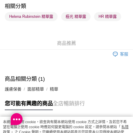
順豐站及營業點 - 確認發貨後1-3個工作天送達
相關分類
每筆HK$65.00，滿HK$300.00或以上免運費
Helena Rubinstein 精華露
極光 精華露
HR 精華露
確認發貨後1-3 工作天送達，訂單將隨機分配至SF順豐速運或京東
物流公司進行物流配送
每筆HK$65.00，滿HK$300.00或以上免運費
商品推薦
(香港門市) 只顯示可選門市。確認發貨後2-5個工作天到店，3天內
客服
取。逾期會取消訂單，並不會安排重寄
每筆HK$20.00，滿HK$100.00或以上免運費
(澳門門市) 只顯示可選門市。確認發貨後2-5個工作天到店，3天內
商品相關分類 (1)
取。逾期會取消訂單，並不會安排重寄
護膚保養
面部精華
精華
每筆HK$20.00，滿HK$100.00或以上免運費
澳門地區配送 - 確認發貨後1-4個工作天送達
運費表
您可能有興趣的商品
全店暢銷排行
本網站中使用 cookie，欲查詢有關本網站使用 cookie 方式之詳情，及若您不希
熱門標籤
望在電腦上使用 cookie 時應如何變更電腦的 cookie 設定，請參閱本網站「
私隱
政策
」之 Cookie 聲明。您繼續使用本網站即表示您同意本公司得按本網站使用