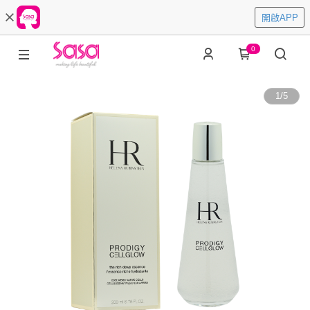
開啟APP
0
1
/
5