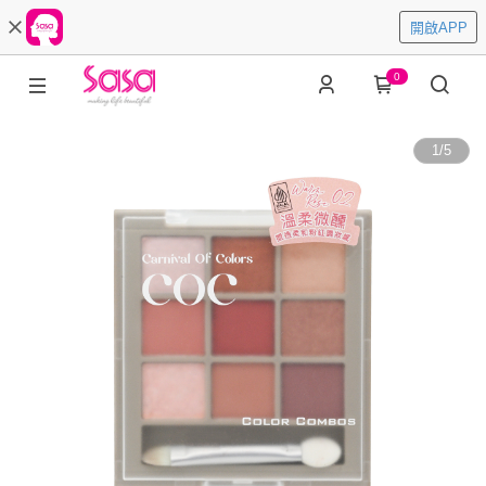
開啟APP
0
1
/
5