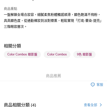
BoC Pay
商品重點
一盤解鎖全場合妝容，細膩柔焦粉體觸感順滑，顯色飽滿不飛粉，
送貨方式
具高顯色度，從通勤裸妝到派對煙熏，輕鬆實現「打底-暈染-提亮」
順豐自助櫃 - 確認發貨後1-3個工作天送達
三階眼妝層次。
每筆HK$65.00，滿HK$300.00或以上免運費
順豐站及營業點 - 確認發貨後1-3個工作天送達
每筆HK$65.00，滿HK$300.00或以上免運費
相關分類
確認發貨後1-3 工作天送達，訂單將隨機分配至SF順豐速運或京東
Color Combos 眼影盤
Color Combos
9色 眼影盤
物流公司進行物流配送
每筆HK$65.00，滿HK$300.00或以上免運費
(香港門市) 只顯示可選門市。確認發貨後2-5個工作天到店，3天內
商品推薦
取。逾期會取消訂單，並不會安排重寄
客服
每筆HK$20.00，滿HK$100.00或以上免運費
(澳門門市) 只顯示可選門市。確認發貨後2-5個工作天到店，3天內
取。逾期會取消訂單，並不會安排重寄
商品相關分類 (4)
查看全部