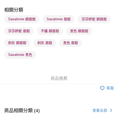
每筆HK$65.00，滿HK$300.00或以上免運費
相關分類
順豐站及營業點 - 確認發貨後1-3個工作天送達
Sasatinnie 鋼眉鉗
Sasatinnie 眉鉗
莎莎婷妮 鋼眉鉗
每筆HK$65.00，滿HK$300.00或以上免運費
莎莎婷妮 眉鉗
不鏽 鋼眉鉗
黑色 鋼眉鉗
確認發貨後1-3 工作天送達，訂單將隨機分配至SF順豐速運或京東
物流公司進行物流配送
斜形 鋼眉鉗
斜形 眉鉗
黑色 眉鉗
每筆HK$65.00，滿HK$300.00或以上免運費
(香港門市) 只顯示可選門市。確認發貨後2-5個工作天到店，3天內
Sasatinnie 黑色
取。逾期會取消訂單，並不會安排重寄
每筆HK$20.00，滿HK$100.00或以上免運費
(澳門門市) 只顯示可選門市。確認發貨後2-5個工作天到店，3天內
商品推薦
取。逾期會取消訂單，並不會安排重寄
客服
每筆HK$20.00，滿HK$100.00或以上免運費
澳門地區配送 - 確認發貨後1-4個工作天送達
運費表
商品相關分類 (4)
查看全部