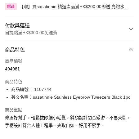
【贈】買sasatinnie 精選產品滿HK$200.00即送 亮緻水嫩
贈品
潤唇膏 3克 1件
付款與運送
自提點滿HK$300.00免運費
付款方式
商品特色
信用卡
商品編號
Apple Pay
494981
AlipayHK
商品特色
PayMe
商品編號 ：1107744
英文名稱：sasatinnie Stainless Eyebrow Tweezers Black 1pc
WeChat Pay
商品重點
BoC Pay
修眉好幫手，輕鬆拔除細小毛髮，斜頭設計閉合緊密，不易夾斷，
手柄設計符合人體工程學，夾取自如，好用不累手。
送貨方式
順豐自助櫃 - 確認發貨後1-3個工作天送達