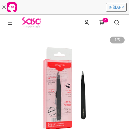
開啟APP
0
1
/
5