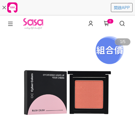
開啟APP
0
1
/
5