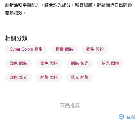
創新油粉平衡配方，結合珠光成分，粉質細膩，輕鬆締造自然輕透
送貨方式
雙頰妝效。
順豐自助櫃 - 確認發貨後1-3個工作天送達
每筆HK$65.00，滿HK$300.00或以上免運費
順豐站及營業點 - 確認發貨後1-3個工作天送達
相關分類
每筆HK$65.00，滿HK$300.00或以上免運費
Cyber Colors 胭脂
極致 胭脂
胭脂 閃粉
確認發貨後1-3 工作天送達，訂單將隨機分配至SF順豐速運或京東
潤色 胭脂
潤色 閃粉
胭脂 炫光
炫光 閃粉
物流公司進行物流配送
每筆HK$65.00，滿HK$300.00或以上免運費
潤色 炫光
醉陽 閃粉
炫光 醉陽
(香港門市) 只顯示可選門市。確認發貨後2-5個工作天到店，3天內
取。逾期會取消訂單，並不會安排重寄
每筆HK$20.00，滿HK$100.00或以上免運費
商品推薦
(澳門門市) 只顯示可選門市。確認發貨後2-5個工作天到店，3天內
客服
取。逾期會取消訂單，並不會安排重寄
每筆HK$20.00，滿HK$100.00或以上免運費
澳門地區配送 - 確認發貨後1-4個工作天送達
運費表