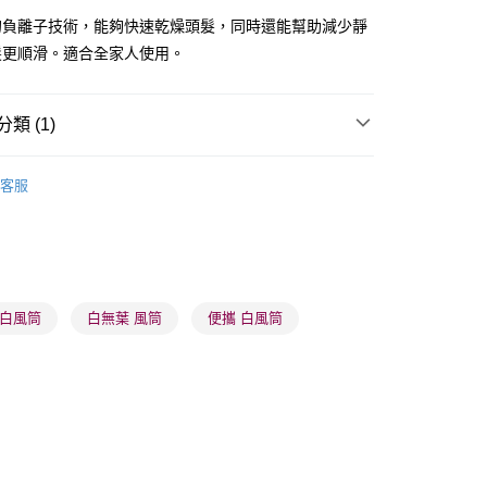
的負離子技術，能夠快速乾燥頭髮，同時還能幫助減少靜
髮更順滑。適合全家人使用。
類 (1)
 - 確認發貨後1-3個工作天送達
美髮儀器/工具
風筒
5.00，滿HK$300.00或以上免運費
客服
業點 - 確認發貨後1-3個工作天送達
5.00，滿HK$300.00或以上免運費
1-3 工作天送達，訂單將隨機分配至SF順豐速運或京東
進行物流配送
 白風筒
白無葉 風筒
便攜 白風筒
5.00，滿HK$300.00或以上免運費
) 只顯示可選門市。確認發貨後2-5個工作天到店，3天內
會取消訂單，並不會安排重寄
0.00，滿HK$100.00或以上免運費