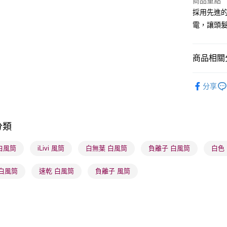
商品重點
採用先進
BoC Pay
電，讓頭
送貨方式
商品相關分
順豐自助櫃
儀器工具
每筆HK$6
分享
順豐站及營
每筆HK$6
分類
確認發貨後
物流公司
i 白風筒
iLivi 風筒
白無葉 白風筒
負離子 白風筒
白色
每筆HK$6
 白風筒
速乾 白風筒
負離子 風筒
(香港門市
取。逾期
每筆HK$2