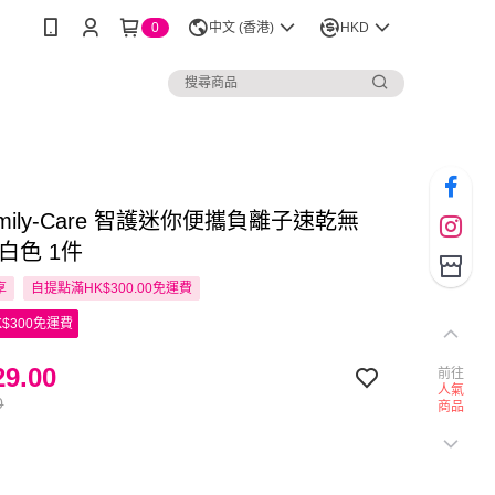
0
中文 (香港)
HKD
 Family-Care 智護迷你便攜負離子速乾無
白色 1件
享
自提點滿HK$300.00免運費
$300免運費
9.00
前往
人氣
0
商品