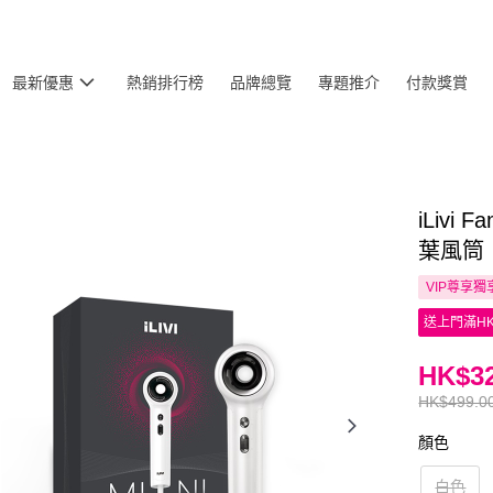
最新優惠
熱銷排行榜
品牌總覽
專題推介
付款獎賞
iLivi
葉風筒 
VIP尊享
獨
送上門滿HK
HK$32
HK$499.0
顏色
白色