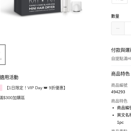
數量
付款與運
自提點滿HK
付款方式
商品特色
適用活動
信用卡
商品編號
【1日限定！VIP Day 👑 9折優惠】
享
494293
Apple Pay
滿$300加購區
商品特色
AlipayHK
商品編號
英文名稱： 
PayMe
1pc
WeChat P