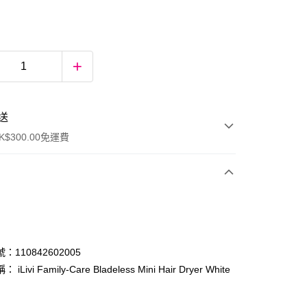
送
$300.00免運費
：110842602005
iLivi Family-Care Bladeless Mini Hair Dryer White
ay