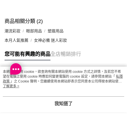
每筆HK$20.00，滿HK$100.00或以上免運費
澳門地區配送 - 確認發貨後1-4個工作天送達
運費表
商品相關分類 (2)
潮流彩妝
眼部用品
塑眉用品
本月人氣推薦
女神必備 迷人彩妝
您可能有興趣的商品
全店暢銷排行
本網站中使用 cookie，欲查詢有關本網站使用 cookie 方式之詳情，及若您不希
熱門標籤
望在電腦上使用 cookie 時應如何變更電腦的 cookie 設定，請參閱本網站「
私隱
政策
」之 Cookie 聲明。您繼續使用本網站即表示您同意本公司得按本網站使用
條款之 Cookie 聲明使用 cookie。
了解更多 >
熱銷排行
最新商品
人氣推薦
我知道了