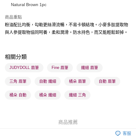
Natural Brown 1pc
BoC Pay
商品重點
粉油配比均衡，勾勒更絲滑流暢，不易卡頓結塊。小麥多肽提取物
送貨方式
與人參提取物協同呵養，柔和潤滑。防水持色，而又能輕鬆卸掉。
順豐自助櫃 - 確認發貨後1-3個工作天送達
每筆HK$65.00，滿HK$300.00或以上免運費
順豐站及營業點 - 確認發貨後1-3個工作天送達
相關分類
每筆HK$65.00，滿HK$300.00或以上免運費
JUDYDOLL 眉筆
Fine 眉筆
纖細 眉筆
確認發貨後1-3 工作天送達，訂單將隨機分配至SF順豐速運或京東
三角 眉筆
自動 纖細
橘朵 眉筆
自動 眉筆
物流公司進行物流配送
每筆HK$65.00，滿HK$300.00或以上免運費
橘朵 自動
橘朵 纖細
纖細 三角
(香港門市) 只顯示可選門市。確認發貨後2-5個工作天到店，3天內
取。逾期會取消訂單，並不會安排重寄
每筆HK$20.00，滿HK$100.00或以上免運費
商品推薦
(澳門門市) 只顯示可選門市。確認發貨後2-5個工作天到店，3天內
客服
取。逾期會取消訂單，並不會安排重寄