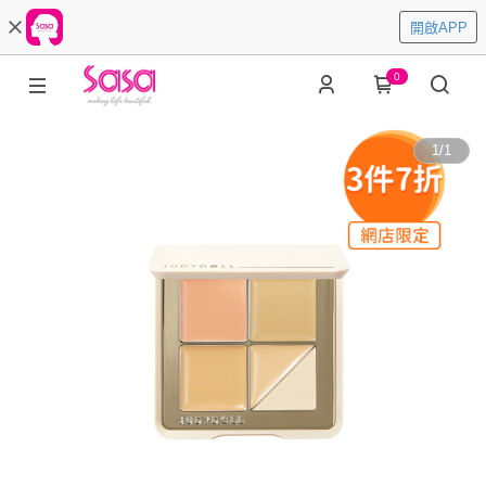
開啟APP
0
1
/
1