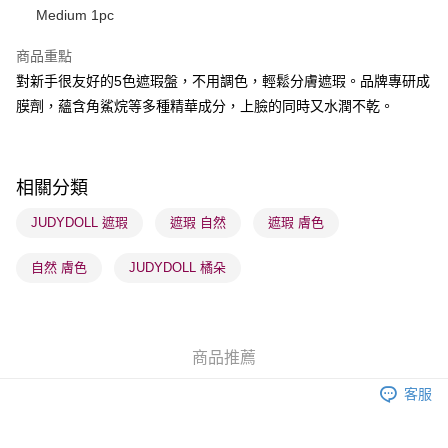
Medium 1pc
BoC Pay
商品重點
對新手很友好的5色遮瑕盤，不用調色，輕鬆分膚遮瑕。品牌專研成
送貨方式
膜劑，蘊含角鯊烷等多種精華成分，上臉的同時又水潤不乾。
順豐自助櫃 - 確認發貨後1-3個工作天送達
每筆HK$65.00，滿HK$300.00或以上免運費
順豐站及營業點 - 確認發貨後1-3個工作天送達
相關分類
每筆HK$65.00，滿HK$300.00或以上免運費
JUDYDOLL 遮瑕
遮瑕 自然
遮瑕 膚色
確認發貨後1-3 工作天送達，訂單將隨機分配至SF順豐速運或京東
自然 膚色
JUDYDOLL 橘朵
物流公司進行物流配送
每筆HK$65.00，滿HK$300.00或以上免運費
(香港門市) 只顯示可選門市。確認發貨後2-5個工作天到店，3天內
商品推薦
取。逾期會取消訂單，並不會安排重寄
每筆HK$20.00，滿HK$100.00或以上免運費
客服
(澳門門市) 只顯示可選門市。確認發貨後2-5個工作天到店，3天內
取。逾期會取消訂單，並不會安排重寄