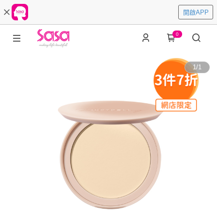
開啟APP
0
1
/
1