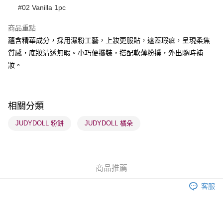
#02 Vanilla 1pc
BoC Pay
商品重點
蘊含精華成分，採用濕粉工藝，上妝更服貼，遮蓋瑕疵，呈現柔焦
送貨方式
質感，底妝清透無暇。小巧便攜裝，搭配軟薄粉撲，外出隨時補
順豐自助櫃 - 確認發貨後1-3個工作天送達
妝。
每筆HK$65.00，滿HK$300.00或以上免運費
順豐站及營業點 - 確認發貨後1-3個工作天送達
每筆HK$65.00，滿HK$300.00或以上免運費
相關分類
確認發貨後1-3 工作天送達，訂單將隨機分配至SF順豐速運或京東
JUDYDOLL 粉餅
JUDYDOLL 橘朵
物流公司進行物流配送
每筆HK$65.00，滿HK$300.00或以上免運費
(香港門市) 只顯示可選門市。確認發貨後2-5個工作天到店，3天內
商品推薦
取。逾期會取消訂單，並不會安排重寄
客服
每筆HK$20.00，滿HK$100.00或以上免運費
(澳門門市) 只顯示可選門市。確認發貨後2-5個工作天到店，3天內
取。逾期會取消訂單，並不會安排重寄