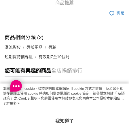
每筆HK$20.00，滿HK$100.00或以上免運費
商品推薦
澳門地區配送 - 確認發貨後1-4個工作天送達
運費表
客服
商品相關分類 (2)
潮流彩妝
唇部用品
唇釉
短期貨特價專區
有效期7至10個月
您可能有興趣的商品
全店暢銷排行
本網站中使用 cookie，欲查詢有關本網站使用 cookie 方式之詳情，及若您不希
熱門標籤
望在電腦上使用 cookie 時應如何變更電腦的 cookie 設定，請參閱本網站「
私隱
政策
」之 Cookie 聲明。您繼續使用本網站即表示您同意本公司得按本網站使用
條款之 Cookie 聲明使用 cookie。
了解更多 >
熱銷排行
最新商品
人氣推薦
我知道了