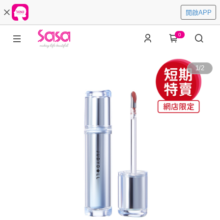
開啟APP
0
1
/
2