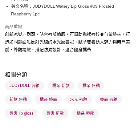
BoC Pay
英文名稱：JUDYDOLL Watery Lip Gloss #09 Frosted
Raspberry 1pc
送貨方式
商品重點
順豐自助櫃 - 確認發貨後1-3個工作天送達
創新冰熨斗刷頭，貼合唇部輪廓，可幫助撫揉唇紋並勻量塗抹，打
每筆HK$65.00，滿HK$300.00或以上免運費
造如同鏡面般反射光線的水光感唇妝，賦予雙唇誘人魅力與時尚美
順豐站及營業點 - 確認發貨後1-3個工作天送達
感，外觀精緻、搭配防漏設計，適合隨身攜帶。
每筆HK$65.00，滿HK$300.00或以上免運費
確認發貨後1-3 工作天送達，訂單將隨機分配至SF順豐速運或京東
相關分類
物流公司進行物流配送
每筆HK$65.00，滿HK$300.00或以上免運費
JUDYDOLL 唇釉
橘朵 新款
橘朵 唇釉
(香港門市) 只顯示可選門市。確認發貨後2-5個工作天到店，3天內
新款 唇釉
橘朵 鏡面
水光 唇釉
鏡面 唇釉
取。逾期會取消訂單，並不會安排重寄
每筆HK$20.00，滿HK$100.00或以上免運費
唇露 lip gloss
唇露 新款
橘朵 唇露
(澳門門市) 只顯示可選門市。確認發貨後2-5個工作天到店，3天內
取。逾期會取消訂單，並不會安排重寄