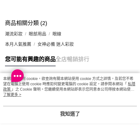
每筆HK$20.00，滿HK$100.00或以上免運費
澳門地區配送 - 確認發貨後1-4個工作天送達
運費表
商品相關分類 (2)
潮流彩妝
眼部用品
眼線
本月人氣推薦
女神必備 迷人彩妝
您可能有興趣的商品
全店暢銷排行
本網站中使用 cookie，欲查詢有關本網站使用 cookie 方式之詳情，及若您不希
熱門標籤
望在電腦上使用 cookie 時應如何變更電腦的 cookie 設定，請參閱本網站「
私隱
政策
」之 Cookie 聲明。您繼續使用本網站即表示您同意本公司得按本網站使用
條款之 Cookie 聲明使用 cookie。
了解更多 >
熱銷排行
最新商品
人氣推薦
我知道了