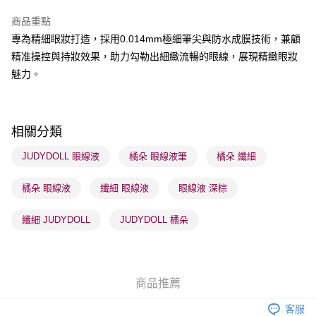
BoC Pay
商品重點
專為精細眼妝打造，採用0.014mm極細筆尖與防水成膜技術，兼顧
送貨方式
精准操控與持妝效果，助力勾勒出細緻流暢的眼線，展現精緻眼妝
順豐自助櫃 - 確認發貨後1-3個工作天送達
魅力。
每筆HK$65.00，滿HK$300.00或以上免運費
順豐站及營業點 - 確認發貨後1-3個工作天送達
每筆HK$65.00，滿HK$300.00或以上免運費
相關分類
確認發貨後1-3 工作天送達，訂單將隨機分配至SF順豐速運或京東
JUDYDOLL 眼線液
橘朵 眼線液筆
橘朵 纖細
物流公司進行物流配送
橘朵 眼線液
纖細 眼線液
眼線液 深棕
每筆HK$65.00，滿HK$300.00或以上免運費
(香港門市) 只顯示可選門市。確認發貨後2-5個工作天到店，3天內
纖細 JUDYDOLL
JUDYDOLL 橘朵
取。逾期會取消訂單，並不會安排重寄
每筆HK$20.00，滿HK$100.00或以上免運費
(澳門門市) 只顯示可選門市。確認發貨後2-5個工作天到店，3天內
商品推薦
取。逾期會取消訂單，並不會安排重寄
客服