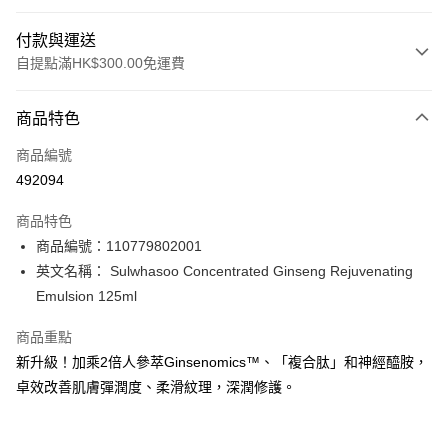
付款與運送
自提點滿HK$300.00免運費
付款方式
商品特色
信用卡
商品編號
Apple Pay
492094
AlipayHK
商品特色
PayMe
商品編號：110779802001
英文名稱： Sulwhasoo Concentrated Ginseng Rejuvenating
WeChat Pay
Emulsion 125ml
BoC Pay
商品重點
新升級！加乘2倍人參萃Ginsenomics™、「複合肽」和神經醯胺，
送貨方式
卓效改善肌膚彈潤度、柔滑紋理，深潤修護。
順豐自助櫃 - 確認發貨後1-3個工作天送達
每筆HK$65.00，滿HK$300.00或以上免運費