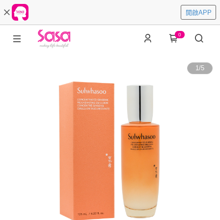
開啟APP
0
1
/
5