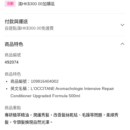
滿HK$300.00加購區
活動
付款與運送
自提點滿HK$300.00免運費
付款方式
商品特色
信用卡
商品編號
Apple Pay
492074
AlipayHK
商品特色
PayMe
商品編號：109816404002
英文名稱：L'OCCITANE Aromachologie Intensive Repair
WeChat Pay
Conditioner Upgraded Formula 500ml
BoC Pay
商品重點
專研植萃精油，潤護秀髮，改善髮絲乾枯、毛躁等問題，柔順秀
送貨方式
髮，令頭髮煥現自然光澤。
順豐自助櫃 - 確認發貨後1-3個工作天送達