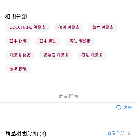
每筆HK$65.00，滿HK$300.00或以上免運費
順豐站及營業點 - 確認發貨後1-3個工作天送達
相關分類
每筆HK$65.00，滿HK$300.00或以上免運費
L'OCCITANE 護髮素
修護 護髮素
草本 護髮素
確認發貨後1-3 工作天送達，訂單將隨機分配至SF順豐速運或京東
草本 修護
草本 療法
療法 護髮素
物流公司進行物流配送
每筆HK$65.00，滿HK$300.00或以上免運費
升級版 修護
護髮素 升級版
療法 升級版
(香港門市) 只顯示可選門市。確認發貨後2-5個工作天到店，3天內
取。逾期會取消訂單，並不會安排重寄
療法 修護
每筆HK$20.00，滿HK$100.00或以上免運費
(澳門門市) 只顯示可選門市。確認發貨後2-5個工作天到店，3天內
取。逾期會取消訂單，並不會安排重寄
商品推薦
每筆HK$20.00，滿HK$100.00或以上免運費
客服
澳門地區配送 - 確認發貨後1-4個工作天送達
運費表
商品相關分類 (3)
查看全部