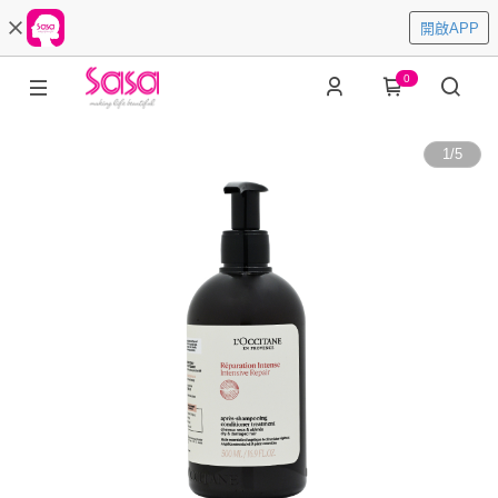
開啟APP
0
1
/
5