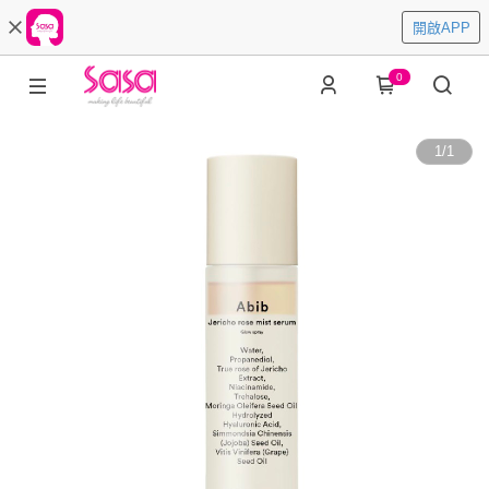
開啟APP
0
1
/
1