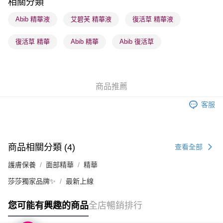
相關分類
順豐站及營業點 - 確認發貨後1-3個工作天送達
Abib 精華液
艾碧芙 精華液
復活草 精華液
每筆HK$65.00，滿HK$300.00或以上免運費
復活草 精華
Abib 精華
Abib 復活草
確認發貨後1-3 工作天送達，訂單將隨機分配至SF順豐速運或京東
物流公司進行物流配送
每筆HK$65.00，滿HK$300.00或以上免運費
商品推薦
(香港門市) 只顯示可選門市。確認發貨後2-5個工作天到店，3天內
取。逾期會取消訂單，並不會安排重寄
客服
每筆HK$20.00，滿HK$100.00或以上免運費
(澳門門市) 只顯示可選門市。確認發貨後2-5個工作天到店，3天內
取。逾期會取消訂單，並不會安排重寄
商品相關分類 (4)
查看全部
每筆HK$20.00，滿HK$100.00或以上免運費
護膚保養
面部精華
精華
澳門地區配送 - 確認發貨後1-4個工作天送達
運費表
莎莎獨家品牌✨
最新上線
您可能有興趣的商品
全店暢銷排行