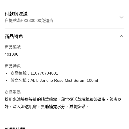
面膜 80毫升
付款與運送
自提點滿HK$300.00免運費
付款方式
商品特色
信用卡
商品編號
Apple Pay
491396
AlipayHK
商品特色
PayMe
商品編號：110770704001
英文名稱：Abib Jericho Rose Mist Serum 100ml
WeChat Pay
商品重點
BoC Pay
採用水油雙層設計的精華噴霧，蘊含復活草精萃和卵磷脂，親膚友
好，深入滲透肌膚，幫助補充水分，滋養煥采。
送貨方式
順豐自助櫃 - 確認發貨後1-3個工作天送達
每筆HK$65.00，滿HK$300.00或以上免運費