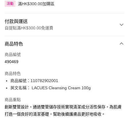
滿HK$300.00加購區
活動
付款與運送
自提點滿HK$300.00免運費
付款方式
商品特色
信用卡
商品編號
Apple Pay
490469
AlipayHK
商品特色
PayMe
商品編號：110782902001
英文名稱： LACUES Cleansing Cream 100g
WeChat Pay
商品重點
BoC Pay
創新雙管設計，通過雙管儲存技術實現清潔成分活性保存，為肌膚
打造一個良好的清潔基礎，幫助後續護膚品更好地吸收。
送貨方式
順豐自助櫃 - 確認發貨後1-3個工作天送達