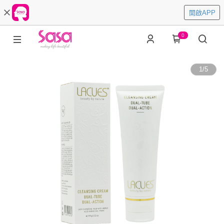
開啟APP
0
1
/
5