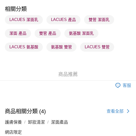
每筆HK$65.00，滿HK$300.00或以上免運費
相關分類
順豐站及營業點 - 確認發貨後1-3個工作天送達
LACUES 潔面乳
LACUES 產品
雙管 潔面乳
每筆HK$65.00，滿HK$300.00或以上免運費
潔面 產品
雙管 產品
氨基酸 潔面乳
確認發貨後1-3 工作天送達，訂單將隨機分配至SF順豐速運或京東
物流公司進行物流配送
LACUES 氨基酸
氨基酸 雙管
LACUES 雙管
每筆HK$65.00，滿HK$300.00或以上免運費
(香港門市) 只顯示可選門市。確認發貨後2-5個工作天到店，3天內
取。逾期會取消訂單，並不會安排重寄
商品推薦
每筆HK$20.00，滿HK$100.00或以上免運費
客服
(澳門門市) 只顯示可選門市。確認發貨後2-5個工作天到店，3天內
取。逾期會取消訂單，並不會安排重寄
每筆HK$20.00，滿HK$100.00或以上免運費
商品相關分類 (4)
查看全部
澳門地區配送 - 確認發貨後1-4個工作天送達
運費表
護膚保養
卸妝清潔
潔面產品
網店限定