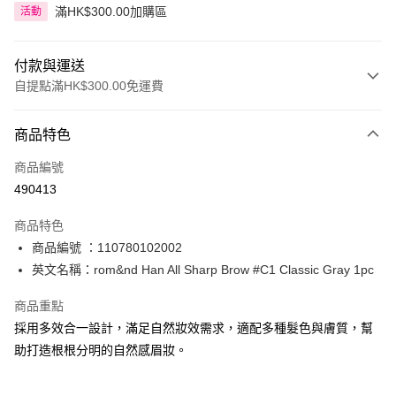
滿HK$300.00加購區
活動
付款與運送
自提點滿HK$300.00免運費
付款方式
商品特色
信用卡
商品編號
Apple Pay
490413
AlipayHK
商品特色
PayMe
商品編號 ：110780102002
英文名稱：rom&nd Han All Sharp Brow #C1 Classic Gray 1pc
WeChat Pay
商品重點
BoC Pay
採用多效合一設計，滿足自然妝效需求，適配多種髮色與膚質，幫
助打造根根分明的自然感眉妝。
送貨方式
順豐自助櫃 - 確認發貨後1-3個工作天送達