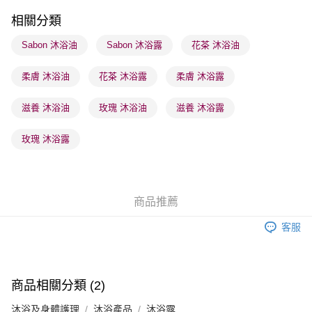
每筆HK$65.00，滿HK$300.00或以上免運費
相關分類
順豐站及營業點 - 確認發貨後1-3個工作天送達
Sabon 沐浴油
Sabon 沐浴露
花茶 沐浴油
每筆HK$65.00，滿HK$300.00或以上免運費
柔膚 沐浴油
花茶 沐浴露
柔膚 沐浴露
確認發貨後1-3 工作天送達，訂單將隨機分配至SF順豐速運或京東
物流公司進行物流配送
滋養 沐浴油
玫瑰 沐浴油
滋養 沐浴露
每筆HK$65.00，滿HK$300.00或以上免運費
(香港門市) 只顯示可選門市。確認發貨後2-5個工作天到店，3天內
玫瑰 沐浴露
取。逾期會取消訂單，並不會安排重寄
每筆HK$20.00，滿HK$100.00或以上免運費
(澳門門市) 只顯示可選門市。確認發貨後2-5個工作天到店，3天內
商品推薦
取。逾期會取消訂單，並不會安排重寄
客服
每筆HK$20.00，滿HK$100.00或以上免運費
澳門地區配送 - 確認發貨後1-4個工作天送達
運費表
商品相關分類 (2)
沐浴及身體護理
沐浴產品
沐浴露