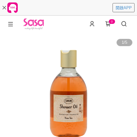
開啟APP
0
1
/
5