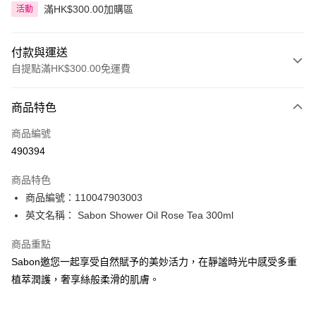
滿HK$300.00加購區
活動
付款與運送
自提點滿HK$300.00免運費
付款方式
商品特色
信用卡
商品編號
Apple Pay
490394
AlipayHK
商品特色
PayMe
商品編號：110047903003
英文名稱： Sabon Shower Oil Rose Tea 300ml
WeChat Pay
商品重點
BoC Pay
Sabon邀您一起享受自然賦予的美妙活力，在靜謐時光中感受多重
植萃潤護，奢享絲般柔滑的肌膚。
送貨方式
順豐自助櫃 - 確認發貨後1-3個工作天送達