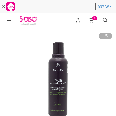
開啟APP
0
1
/
5