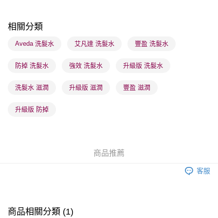
每筆HK$65.00，滿HK$300.00或以上免運費
順豐站及營業點 - 確認發貨後1-3個工作天送達
相關分類
每筆HK$65.00，滿HK$300.00或以上免運費
Aveda 洗髮水
艾凡達 洗髮水
豐盈 洗髮水
確認發貨後1-3 工作天送達，訂單將隨機分配至SF順豐速運或京東
防掉 洗髮水
強效 洗髮水
升級版 洗髮水
物流公司進行物流配送
每筆HK$65.00，滿HK$300.00或以上免運費
洗髮水 滋潤
升級版 滋潤
豐盈 滋潤
(香港門市) 只顯示可選門市。確認發貨後2-5個工作天到店，3天內
取。逾期會取消訂單，並不會安排重寄
升級版 防掉
每筆HK$20.00，滿HK$100.00或以上免運費
(澳門門市) 只顯示可選門市。確認發貨後2-5個工作天到店，3天內
取。逾期會取消訂單，並不會安排重寄
商品推薦
每筆HK$20.00，滿HK$100.00或以上免運費
客服
澳門地區配送 - 確認發貨後1-4個工作天送達
運費表
商品相關分類 (1)