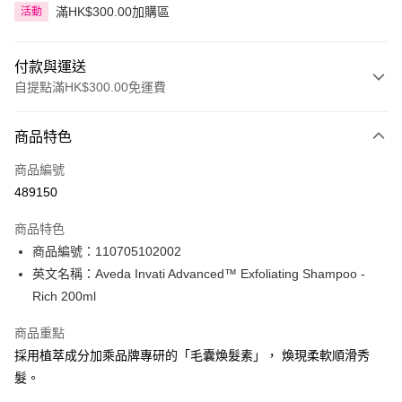
滿HK$300.00加購區
活動
付款與運送
自提點滿HK$300.00免運費
付款方式
商品特色
信用卡
商品編號
Apple Pay
489150
AlipayHK
商品特色
PayMe
商品編號：110705102002
英文名稱：Aveda Invati Advanced™ Exfoliating Shampoo -
WeChat Pay
Rich 200ml
BoC Pay
商品重點
採用植萃成分加乘品牌專研的「毛囊煥髮素」， 煥現柔軟順滑秀
送貨方式
髮。
順豐自助櫃 - 確認發貨後1-3個工作天送達